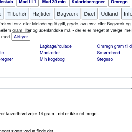
leskab
Mad til 1
Mad 30 min
Kalorieberegner
Omregn
e
Tilbehør
Højtider
Bagværk
Diæt
Udland
Inf
okost osv. eller Metode og få grill, gryde, ovn osv. eller Bagværk og 
mellem gram, liter og udenlandske mål - der er er meget at vælge imel
er med
Airfryer
Lagkage/roulade
Omregn gram til d
te
Madtærter
Smørrebrød
eregner
Min kogebog
Stegeso
ver kuvertbrød vejer 14 gram - det er ikke ret meget.
get svært ved at finde det.