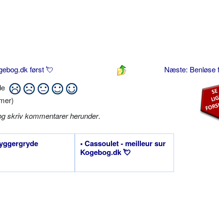
gebog.dk først 💘
Næste: Benløse 
ide
mer)
og skriv kommentarer herunder
.
yggergryde
• Cassoulet - meilleur sur
Kogebog.dk 💘