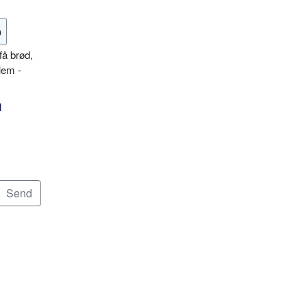
o
få brød,
lem -
l