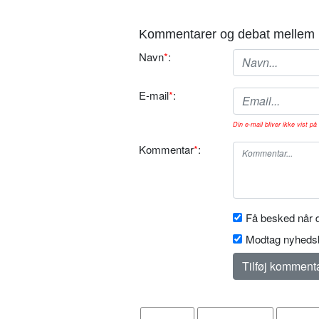
Kommentarer og debat mellem 
Navn
*
:
E-mail
*
:
Din e-mail bliver ikke vist på 
Kommentar
*
:
Få besked når d
Modtag nyhedsb