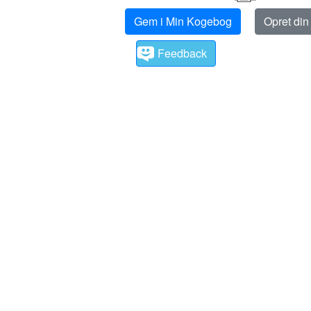
Gem i Min Kogebog
Opret di
Feedback