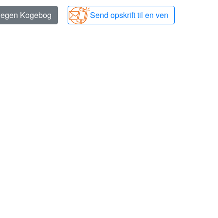
n egen Kogebog
Send opskrift til en ven