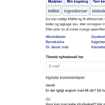
Madplan
Min kogebog
Tøm kø
Måltid
Ingredienser
Metod
Du kan vælge Måltid og få aftensmad, fr
boller og lagkage osv. eller omregner 
Eller prøv en af vores mange opskrift
Alkoholtester
Gryderet
Børnekokke
Kage/tær
Gl. dansk mad
Kalorieb
Tilmeld nyhedsmail her
Nyeste kommentarer
henrik
Er det rigtigt angivet med 48 stk? Så h
CJ
Hvor kan man købe strudsekød? Har me