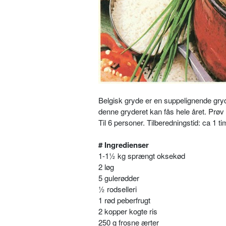
Belgisk gryde er en suppelignende gryde
denne gryderet kan fås hele året. Prøv 
Til 6 personer. Tilberedningstid: ca 1 
# Ingredienser
1-1½ kg sprængt oksekød
2 løg
5 gulerødder
½ rodselleri
1 rød peberfrugt
2 kopper kogte ris
250 g frosne ærter