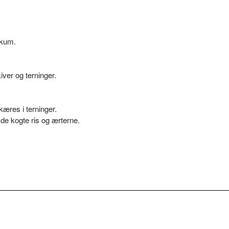
Skum.
ver og terninger.
kæres i terninger.
e kogte ris og ærterne.