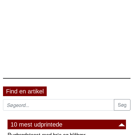
Find en artikel
10 mest udprintede
Rugbrødstoast med brie og blåbær