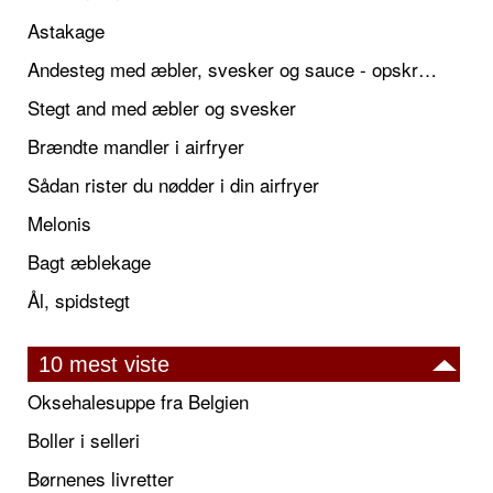
Astakage
Andesteg med æbler, svesker og sauce - opskrift også til jul
Stegt and med æbler og svesker
Brændte mandler i airfryer
Sådan rister du nødder i din airfryer
Melonis
Bagt æblekage
Ål, spidstegt
10 mest viste
Oksehalesuppe fra Belgien
Boller i selleri
Børnenes livretter