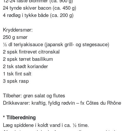
12-24 faste blommer (ca. 900 g)
24 tynde skiver bacon (ca. 450 g)
4 rødløg i tykke både (ca. 200 g)
Kryddersmør:
250 g smør
½ dl teriyakisauce (japansk grill- og stegesauce)
2 spsk fintrevet citronskal
2 spsk tørret basilikum
2 tsk stødt koriander
1 tsk fint salt
3 spsk rasp
Tilbehør: grøn salat og flutes
Drikkevarer: kraftig, fyldig rødvin – fx Côtes du Rhône
* Tilberedning
Læg spiddene i koldt vand i ca. ½ time.