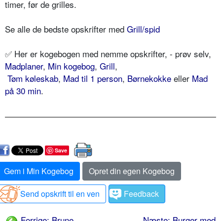
timer, før de grilles.
Se alle de bedste opskrifter med
Grill/spid
✅ Her er kogebogen med nemme opskrifter, - prøv selv,
Madplaner
,
Min kogebog
,
Grill
,
Tøm køleskab
,
Mad til 1 person
,
Børnekokke
eller
Mad
på 30 min
.
Save
Gem i Min Kogebog
Opret din egen Kogebog
Send opskrift til en ven
Feedback
Forrige: Brune
Næste: Burger med