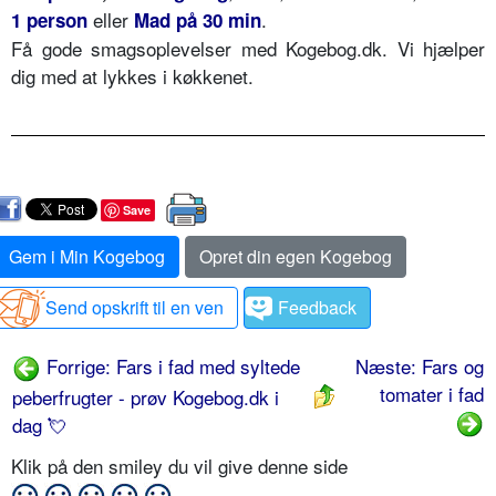
eller
.
1 person
Mad på 30 min
Få gode smagsoplevelser med Kogebog.dk. Vi hjælper
dig med at lykkes i køkkenet.
Save
Gem i Min Kogebog
Opret din egen Kogebog
Send opskrift til en ven
Feedback
Forrige: Fars i fad med syltede
Næste: Fars og
tomater i fad
peberfrugter - prøv Kogebog.dk i
dag 💘
Klik på den smiley du vil give denne side