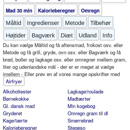
Mad 30 min
Kalorieberegner
Omregn
Måltid
Ingredienser
Metode
Tilbehør
Højtider
Bagværk
Diæt
Udland
Info
Du kan vælge Måltid og få aftensmad, frokost osv. eller
Metode og få grill, gryde, ovn osv. eller Bagværk og få
brød, boller og lagkage osv. eller omregner mellem gram,
liter og udenlandske mål - der er er meget at vælge
imellem - Eller prøv en af vores mange opskrifter med
Airfryer
Alkoholtester
Lagkage/roulade
Børnekokke
Madtærter
Gl. dansk mad
Min kogebog
Gryderet
Omregn gram til dl
Kage/tærte
Smørrebrød
Kalorieberegner
Stegeso