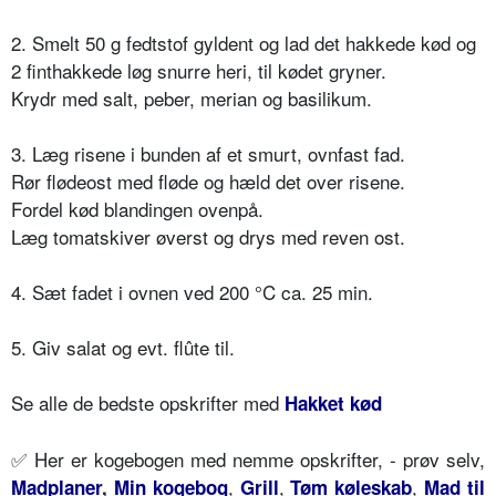
2. Smelt 50 g fedtstof gyldent og lad det hakkede kød og
2 finthakkede løg snurre heri, til kødet gryner.
Krydr med salt, peber, merian og basilikum.
3. Læg risene i bunden af et smurt, ovnfast fad.
Rør flødeost med fløde og hæld det over risene.
Fordel kød blandingen ovenpå.
Læg tomatskiver øverst og drys med reven ost.
4. Sæt fadet i ovnen ved 200 °C ca. 25 min.
5. Giv salat og evt. flûte til.
Se alle de bedste opskrifter med
Hakket kød
✅ Her er kogebogen med nemme opskrifter, - prøv selv,
,
,
,
Madplaner
,
Min kogebog
Grill
Tøm køleskab
Mad til