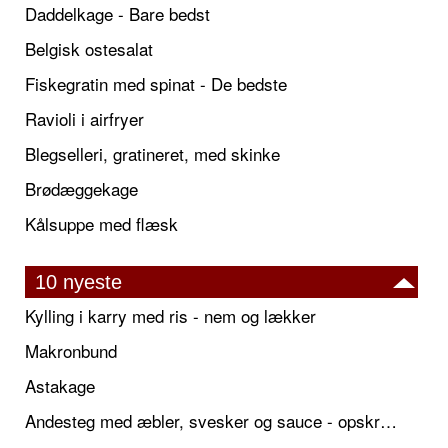
Daddelkage - Bare bedst
Belgisk ostesalat
Fiskegratin med spinat - De bedste
Ravioli i airfryer
Blegselleri, gratineret, med skinke
Brødæggekage
Kålsuppe med flæsk
10 nyeste
Kylling i karry med ris - nem og lækker
Makronbund
Astakage
Andesteg med æbler, svesker og sauce - opskrift også til jul