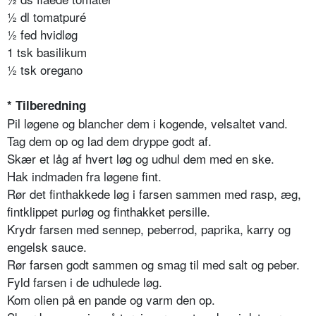
½ dl tomatpuré
½ fed hvidløg
1 tsk basilikum
½ tsk oregano
* Tilberedning
Pil løgene og blancher dem i kogende, velsaltet vand.
Tag dem op og lad dem dryppe godt af.
Skær et låg af hvert løg og udhul dem med en ske.
Hak indmaden fra løgene fint.
Rør det finthakkede løg i farsen sammen med rasp, æg,
fintklippet purløg og finthakket persille.
Krydr farsen med sennep, peberrod, paprika, karry og
engelsk sauce.
Rør farsen godt sammen og smag til med salt og peber.
Fyld farsen i de udhulede løg.
Kom olien på en pande og varm den op.