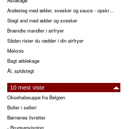
Astakage
Andesteg med æbler, svesker og sauce - opskrift også til jul
Stegt and med æbler og svesker
Brændte mandler i airfryer
Sådan rister du nødder i din airfryer
Melonis
Bagt æblekage
Ål, spidstegt
10 mest viste
Oksehalesuppe fra Belgien
Boller i selleri
Børnenes livretter
- Brugsanvisning