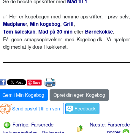
Se de bedste opskrifter med
Mad til 1
✅ Her er kogebogen med nemme opskrifter, - prøv selv,
r
,
,
,
Madplane
Min kogebog
Grill
,
eller
Tøm køleskab
Mad på 30 min
Børnekokke
.
Få gode smagsoplevelser med Kogebog.dk. Vi hjælper
dig med at lykkes i køkkenet.
Save
Gem i Min Kogebog
Opret din egen Kogebog
Send opskrift til en ven
Feedback
Forrige: Farserede
Næste: Farserede
porrer
kalveschnitzler - De bedste