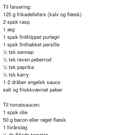
Til farsering:
125 g frikadellefars (kalv og flæsk)
2 spsk rasp
1 æg
1 spsk fintklippet purløg¤
1 spsk finthakket persille
½ tsk sennep
½ tsk reven peberrod
½ tsk paprika
½ tsk karry
1-2 dråber engelsk sauce
salt og friskkværnet peber
Til tomatsaucen:
1 spsk olie
50 g bacon eller røget flæsk
1 forårsløg
½ ds flåede tomater