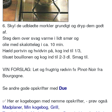
6. Skyl de udblødte morkler grundigt og dryp dem godt
af.
Steg dem over svag varme i lidt smør og
olie med skalotteløg i ca. 10 min.
Hæld portvin og hvidvin på, kog ind til 1/3,
tilsæt bouillonen og kog ind til 2-3 dl. Smag til.
VIN FORSLAG: Let og frugtrig rødvin fx Pinot-Noir fra
Bourgogne.
Se andre gode opskrifter med
Due
✅ Her er kogebogen med nemme opskrifter, - prøv også
Madplaner
,
Min kogebog
,
Grill
,