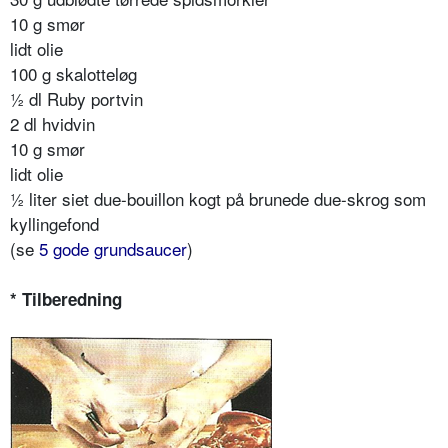
10 g smør
lidt olie
100 g skalotteløg
½ dl Ruby portvin
2 dl hvidvin
10 g smør
lidt olie
½ liter siet due-bouillon kogt på brunede due-skrog som
kyllingefond
(se
5 gode grundsaucer
)
* Tilberedning