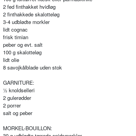
2 fed finthakket hvidløg
2 finthakkede skalotteløg
3-4 udblødte morkler
lidt cognac
frisk timian
peber og evt. salt
100 g skalotteløg
lidt olie
8 savojkålblade uden stok
GARNITURE:
½ knoldselleri
2 gulerødder
2 porrer
salt og peber
MORKEL-BOUILLON:
30 g udblødte tørrede spidsmorkler