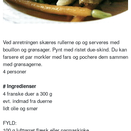
Ved anretningen skæres rullerne op og serveres med
bouillon og grønsager. Pynt med ristet due-skind. Du kan
farsere et par morkler med fars og pochere dem sammen
med grønsagerne.
4 personer
# Ingredienser
4 franske duer a 300 g
evt. indmad fra duerne
lidt olie og smør
FYLD:
100 g lufttørret flæsk eller parmaskinke