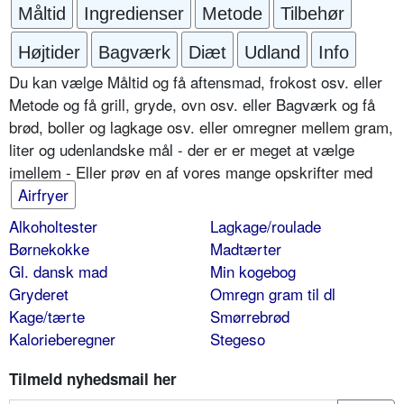
Måltid
Ingredienser
Metode
Tilbehør
Højtider
Bagværk
Diæt
Udland
Info
Du kan vælge Måltid og få aftensmad, frokost osv. eller
Metode og få grill, gryde, ovn osv. eller Bagværk og få
brød, boller og lagkage osv. eller omregner mellem gram,
liter og udenlandske mål - der er er meget at vælge
imellem - Eller prøv en af vores mange opskrifter med
Airfryer
Alkoholtester
Lagkage/roulade
Børnekokke
Madtærter
Gl. dansk mad
Min kogebog
Gryderet
Omregn gram til dl
Kage/tærte
Smørrebrød
Kalorieberegner
Stegeso
Tilmeld nyhedsmail her