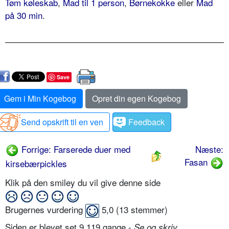
Tøm køleskab
,
Mad til 1 person
,
Børnekokke
eller
Mad
på 30 min
.
Save
Gem i Min Kogebog
Opret din egen Kogebog
Send opskrift til en ven
Feedback
Forrige: Farserede duer med
Næste:
Fasan
kirsebærpickles
Klik på den smiley du vil give denne side
Brugernes vurdering
5,0
(
13
stemmer)
Siden er blevet set 9.119 gange -
Se og skriv