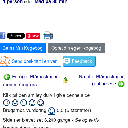
eller
.
1 person
Mad på 30 min
Save
Gem i Min Kogebog
Opret din egen Kogebog
Send opskrift til en ven
Feedback
Forrige: Blåmuslinger
Næste: Blåmuslinger,
gratinerede
med citrongræs
Klik på den smiley du vil give denne side
Brugernes vurdering
5,0
(
5
stemmer)
Siden er blevet set 6.240 gange -
Se og skriv
.
kommentarer herunder