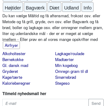
Højtider
Bagværk
Diæt
Udland
Info
Du kan vælge Måltid og få aftensmad, frokost osv. eller
Metode og få grill, gryde, ovn osv. eller Bagværk og få
brød, boller og lagkage osv. eller omregner mellem gram,
liter og udenlandske mål - der er er meget at vælge
imellem - Eller prøv en af vores mange opskrifter med
Airfryer
Alkoholtester
Lagkage/roulade
Børnekokke
Madtærter
Gl. dansk mad
Min kogebog
Gryderet
Omregn gram til dl
Kage/tærte
Smørrebrød
Kalorieberegner
Stegeso
Tilmeld nyhedsmail her