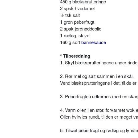
450 g blæksprutteringe
2 spsk hvedemel
½ tsk salt
1 grøn peberfrugt
2 spsk jordnøddeolie
1 rødløg, skivet
160 g sort
bønnesauce
* Tilberedning
1. Skyl blæksprutteringene under rind
2. Rør mel og salt sammen i en skål.
Vend blæksprutteringene i det, til de e
3. Peberfrugten udkernes med en skarp
4. Varm olien i en stor, forvarmet wok 
Olien hvirvles rundt, til den er meget v
5. Tilsæt peberfrugt og rødløg og lynste