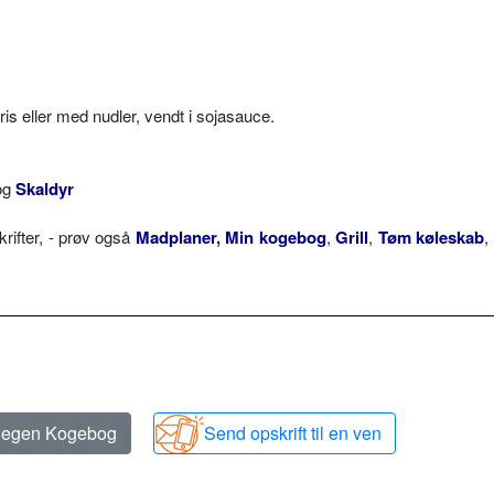
is eller med nudler, vendt i sojasauce.
og
Skaldyr
ifter, - prøv også
Madplaner
,
Min kogebog
,
Grill
,
Tøm køleskab
,
n egen Kogebog
Send opskrift til en ven