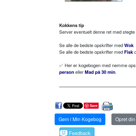
Kokkens tip
Server eventuelt denne ret med stegte r
Se alle de bedste opskrifter med
Wok
Se alle de bedste opskrifter med
Fisk
✅ Her er kogebogen med nemme opskr
person
eller
Mad på 30 min
.
Save
Gem i Min Kogebog
Opret di
Feedback