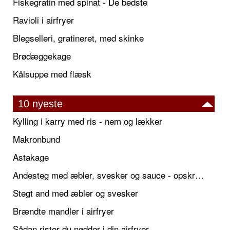
Fiskegratin med spinat - De bedste
Ravioli i airfryer
Blegselleri, gratineret, med skinke
Brødæggekage
Kålsuppe med flæsk
10 nyeste
Kylling i karry med ris - nem og lækker
Makronbund
Astakage
Andesteg med æbler, svesker og sauce - opskrift også til jul
Stegt and med æbler og svesker
Brændte mandler i airfryer
Sådan rister du nødder i din airfryer