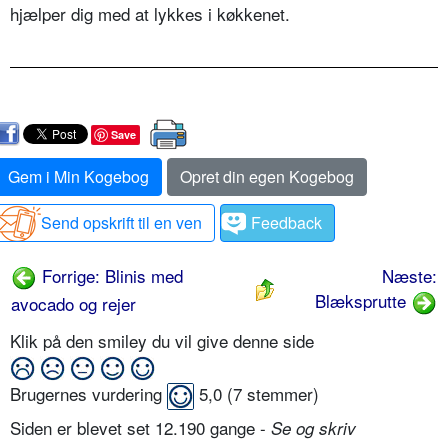
hjælper dig med at lykkes i køkkenet.
Save
Gem i Min Kogebog
Opret din egen Kogebog
Send opskrift til en ven
Feedback
Forrige: Blinis med
Næste:
Blæksprutte
avocado og rejer
Klik på den smiley du vil give denne side
Brugernes vurdering
5,0
(
7
stemmer)
Siden er blevet set 12.190 gange -
Se og skriv