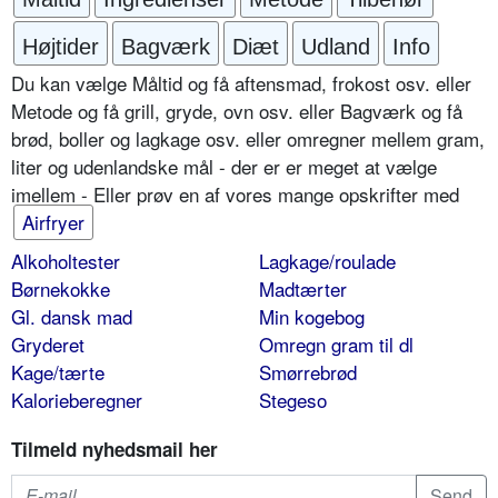
Højtider
Bagværk
Diæt
Udland
Info
Du kan vælge Måltid og få aftensmad, frokost osv. eller
Metode og få grill, gryde, ovn osv. eller Bagværk og få
brød, boller og lagkage osv. eller omregner mellem gram,
liter og udenlandske mål - der er er meget at vælge
imellem - Eller prøv en af vores mange opskrifter med
Airfryer
Alkoholtester
Lagkage/roulade
Børnekokke
Madtærter
Gl. dansk mad
Min kogebog
Gryderet
Omregn gram til dl
Kage/tærte
Smørrebrød
Kalorieberegner
Stegeso
Tilmeld nyhedsmail her