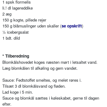
1 spsk flormelis
li.! dl lagereddike
2 æg
150 g kogte, pillede rejer
150 g blåmuslinger uden skaller (
)
se opskrift
½ icebergsalat
1 bdt. dild
* Tilberedning
Blomkålshovedet koges næsten mørt i letsaltet vand.
Læg blomkålen til afkøling og gem vandet.
Sauce: Fedtstoffet smeltes, og melet røres i.
Tilsæt 3 dl blomkålsvand og fløden.
Lad koge i 5 min.
Sauce og blomkål sættes i køleskabet, gerne til dagen
efter.