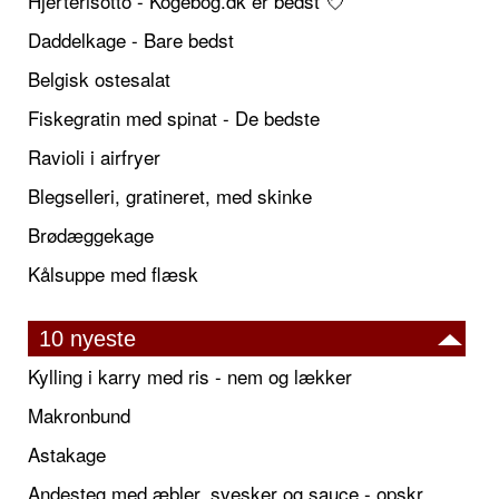
Hjerterisotto - Kogebog.dk er bedst 💘
Daddelkage - Bare bedst
Belgisk ostesalat
Fiskegratin med spinat - De bedste
Ravioli i airfryer
Blegselleri, gratineret, med skinke
Brødæggekage
Kålsuppe med flæsk
10 nyeste
Kylling i karry med ris - nem og lækker
Makronbund
Astakage
Andesteg med æbler, svesker og sauce - opskrift også til jul