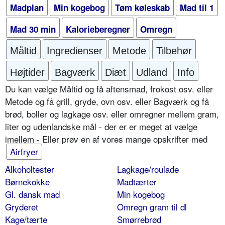
Madplan
Min kogebog
Tøm køleskab
Mad til 1
Mad 30 min
Kalorieberegner
Omregn
Måltid
Ingredienser
Metode
Tilbehør
Højtider
Bagværk
Diæt
Udland
Info
Du kan vælge Måltid og få aftensmad, frokost osv. eller
Metode og få grill, gryde, ovn osv. eller Bagværk og få
brød, boller og lagkage osv. eller omregner mellem gram,
liter og udenlandske mål - der er er meget at vælge
imellem - Eller prøv en af vores mange opskrifter med
Airfryer
Alkoholtester
Lagkage/roulade
Børnekokke
Madtærter
Gl. dansk mad
Min kogebog
Gryderet
Omregn gram til dl
Kage/tærte
Smørrebrød