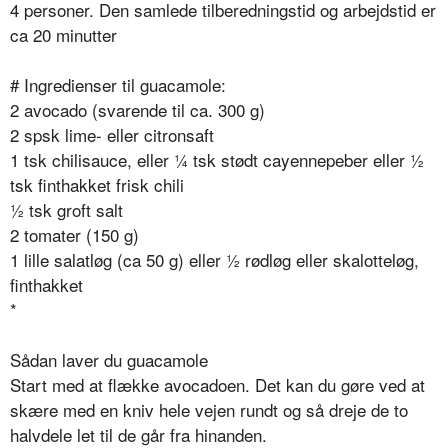
4 personer. Den samlede tilberedningstid og arbejdstid er
ca 20 minutter
# Ingredienser til guacamole:
2 avocado (svarende til ca. 300 g)
2 spsk lime- eller citronsaft
1 tsk chilisauce, eller ¼ tsk stødt cayennepeber eller ½
tsk finthakket frisk chili
½ tsk groft salt
2 tomater (150 g)
1 lille salatløg (ca 50 g) eller ½ rødløg eller skalotteløg,
finthakket
*
Sådan laver du guacamole
Start med at flække avocadoen. Det kan du gøre ved at
skære med en kniv hele vejen rundt og så dreje de to
halvdele let til de går fra hinanden.