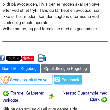
blidt på avocadoen. Hvis den er moden skal den give
efter ved et let tryk. Hvis du får købt en avocado, som
ikke er helt moden, kan den sagtens eftermodne ved
almindelig stuetemperatur.
Velbekomme, og god fornøjelse med din guacamole.
Save
Gem i Min Kogebog
Opret din egen Kogebog
Send opskrift til en ven
Feedback
Forrige: Gråpærer,
Næste: Guacamole med
agurk
vinkogte
Klik på den smiley du vil give denne side