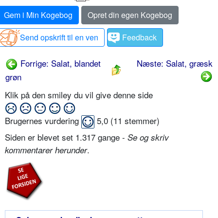
Gem i Min Kogebog
Opret din egen Kogebog
Send opskrift til en ven
Feedback
Forrige: Salat, blandet
Næste: Salat, græsk
grøn
Klik på den smiley du vil give denne side
Brugernes vurdering
5,0
(
11
stemmer)
Siden er blevet set 1.317 gange -
Se og skriv
.
kommentarer herunder