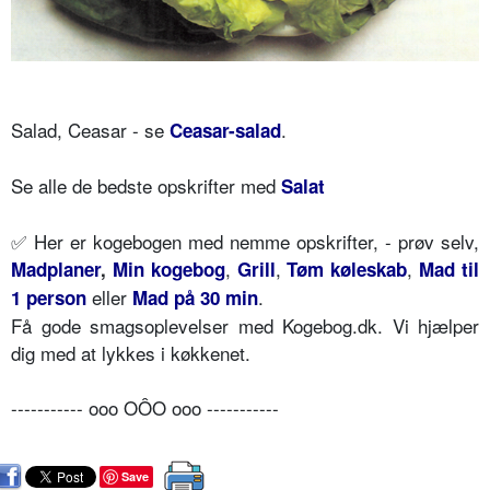
Salad, Ceasar - se
.
Ceasar-salad
Se alle de bedste opskrifter med
Salat
✅
Her er kogebogen med nemme opskrifter, - prøv selv,
,
,
,
Madplaner
,
Min kogebog
Grill
Tøm køleskab
Mad til
eller
.
1 person
Mad på 30 min
Få gode smagsoplevelser med Kogebog.dk. Vi hjælper
dig med at lykkes i køkkenet.
----------- ooo OÔO ooo -----------
Save