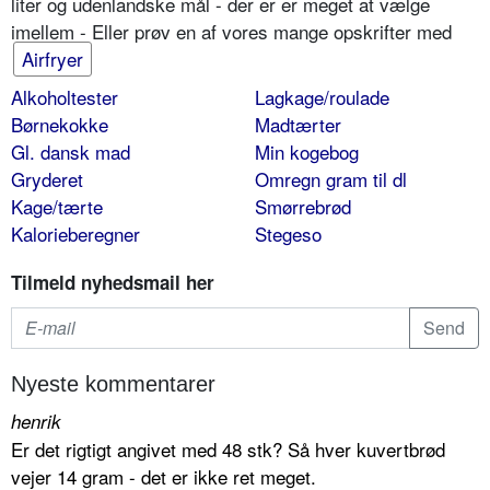
liter og udenlandske mål - der er er meget at vælge
imellem - Eller prøv en af vores mange opskrifter med
Airfryer
Alkoholtester
Lagkage/roulade
Børnekokke
Madtærter
Gl. dansk mad
Min kogebog
Gryderet
Omregn gram til dl
Kage/tærte
Smørrebrød
Kalorieberegner
Stegeso
Tilmeld nyhedsmail her
Nyeste kommentarer
henrik
Er det rigtigt angivet med 48 stk? Så hver kuvertbrød
vejer 14 gram - det er ikke ret meget.