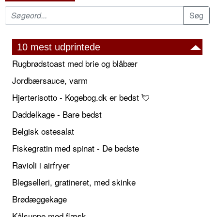
10 mest udprintede
Rugbrødstoast med brie og blåbær
Jordbærsauce, varm
Hjerterisotto - Kogebog.dk er bedst 💘
Daddelkage - Bare bedst
Belgisk ostesalat
Fiskegratin med spinat - De bedste
Ravioli i airfryer
Blegselleri, gratineret, med skinke
Brødæggekage
Kålsuppe med flæsk