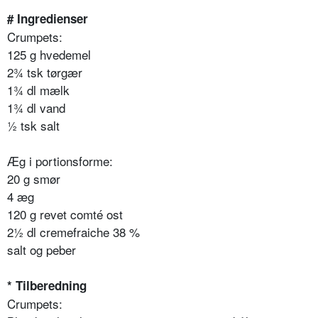
# Ingredienser
Crumpets:
125 g hvedemel
2¾ tsk tørgær
1¾ dl mælk
1¾ dl vand
½ tsk salt
Æg i portionsforme:
20 g smør
4 æg
120 g revet comté ost
2½ dl cremefraiche 38 %
salt og peber
* Tilberedning
Crumpets: