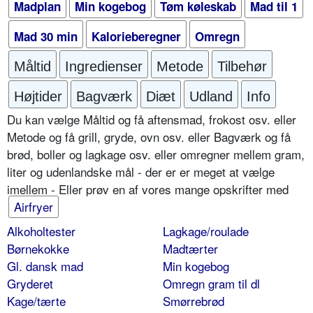
Madplan
Min kogebog
Tøm køleskab
Mad til 1
Mad 30 min
Kalorieberegner
Omregn
Måltid
Ingredienser
Metode
Tilbehør
Højtider
Bagværk
Diæt
Udland
Info
Du kan vælge Måltid og få aftensmad, frokost osv. eller
Metode og få grill, gryde, ovn osv. eller Bagværk og få
brød, boller og lagkage osv. eller omregner mellem gram,
liter og udenlandske mål - der er er meget at vælge
imellem - Eller prøv en af vores mange opskrifter med
Airfryer
Alkoholtester
Lagkage/roulade
Børnekokke
Madtærter
Gl. dansk mad
Min kogebog
Gryderet
Omregn gram til dl
Kage/tærte
Smørrebrød