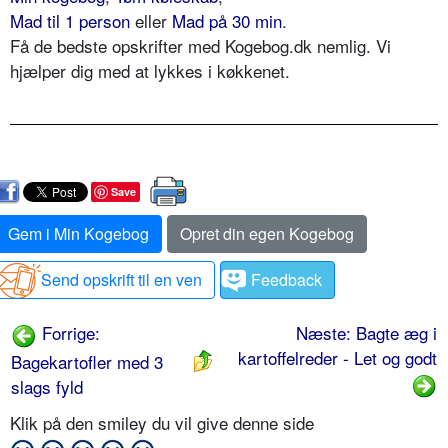
Mad til 1 person
eller
Mad på 30 min
.
Få de bedste opskrifter med Kogebog.dk nemlig. Vi
hjælper dig med at lykkes i køkkenet.
Save
Gem i Min Kogebog
Opret din egen Kogebog
Send opskrift til en ven
Feedback
Forrige:
Næste: Bagte æg i
kartoffelreder - Let og godt
Bagekartofler med 3
slags fyld
Klik på den smiley du vil give denne side