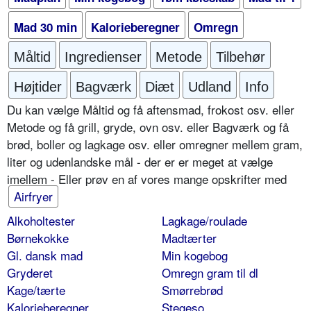
Mad 30 min
Kalorieberegner
Omregn
Måltid
Ingredienser
Metode
Tilbehør
Højtider
Bagværk
Diæt
Udland
Info
Du kan vælge Måltid og få aftensmad, frokost osv. eller
Metode og få grill, gryde, ovn osv. eller Bagværk og få
brød, boller og lagkage osv. eller omregner mellem gram,
liter og udenlandske mål - der er er meget at vælge
imellem - Eller prøv en af vores mange opskrifter med
Airfryer
Alkoholtester
Lagkage/roulade
Børnekokke
Madtærter
Gl. dansk mad
Min kogebog
Gryderet
Omregn gram til dl
Kage/tærte
Smørrebrød
Kalorieberegner
Stegeso