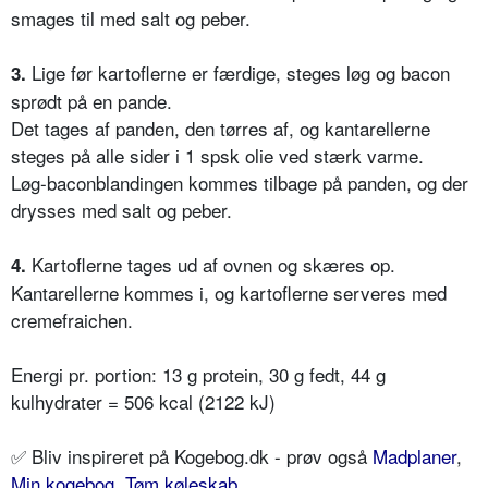
smages til med salt og peber.
Lige før kartoflerne er færdige, steges løg og bacon
3.
sprødt på en pande.
Det tages af panden, den tørres af, og kantarellerne
steges på alle sider i 1 spsk olie ved stærk varme.
Løg-baconblandingen kommes tilbage på panden, og der
drysses med salt og peber.
Kartoflerne tages ud af ovnen og skæres op.
4.
Kantarellerne kommes i, og kartoflerne serveres med
cremefraichen.
Energi pr. portion: 13 g protein, 30 g fedt, 44 g
kulhydrater = 506 kcal (2122 kJ)
✅
Bliv inspireret på Kogebog.dk - prøv også
Madplaner
,
Min kogebog
,
Tøm køleskab
,