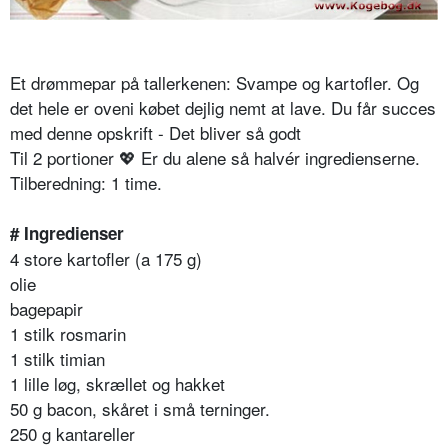
Et drømmepar på tallerkenen: Svampe og kartofler. Og
det hele er oveni købet dejlig nemt at lave. Du får succes
med denne opskrift - Det bliver så godt
Til 2 portioner
💖
Er du alene så halvér ingredienserne.
Tilberedning: 1 time.
# Ingredienser
4 store kartofler (a 175 g)
olie
bagepapir
1 stilk rosmarin
1 stilk timian
1 lille løg, skrællet og hakket
50 g bacon, skåret i små terninger.
250 g kantareller