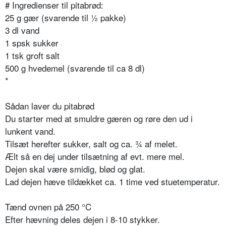
# Ingredienser til pitabrød:
25 g gær (svarende til ½ pakke)
3 dl vand
1 spsk sukker
1 tsk groft salt
500 g hvedemel (svarende til ca 8 dl)
*
Sådan laver du pitabrød
Du starter med at smuldre gæren og røre den ud i
lunkent vand.
Tilsæt herefter sukker, salt og ca. ¾ af melet.
Ælt så en dej under tilsætning af evt. mere mel.
Dejen skal være smidig, blød og glat.
Lad dejen hæve tildækket ca. 1 time ved stuetemperatur.
Tænd ovnen på 250 °C
Efter hævning deles dejen i 8-10 stykker.