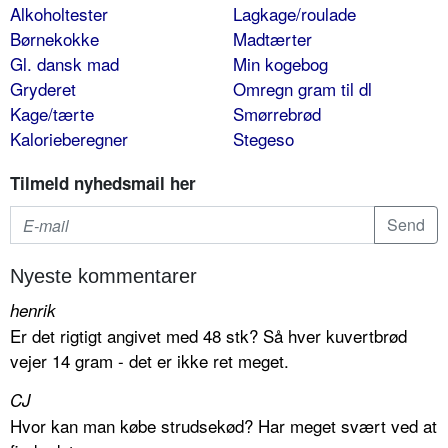
Alkoholtester
Lagkage/roulade
Børnekokke
Madtærter
Gl. dansk mad
Min kogebog
Gryderet
Omregn gram til dl
Kage/tærte
Smørrebrød
Kalorieberegner
Stegeso
Tilmeld nyhedsmail her
Nyeste kommentarer
henrik
Er det rigtigt angivet med 48 stk? Så hver kuvertbrød
vejer 14 gram - det er ikke ret meget.
CJ
Hvor kan man købe strudsekød? Har meget svært ved at