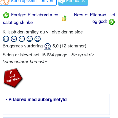
Send opskrift til en ven
Feedback
Forrige: Picnicbrød med
Næste: Pitabrød - let
og godt
salat og skinke
Klik på den smiley du vil give denne side
Brugernes vurdering
5,0
(
12
stemmer)
Siden er blevet set 15.634 gange -
Se og skriv
.
kommentarer herunder
• Pitabrød med auberginefyld