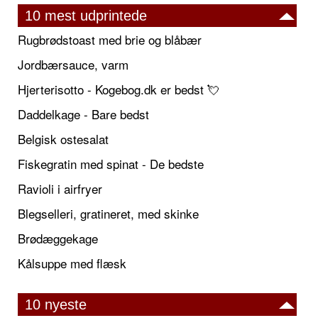
10 mest udprintede
Rugbrødstoast med brie og blåbær
Jordbærsauce, varm
Hjerterisotto - Kogebog.dk er bedst 💘
Daddelkage - Bare bedst
Belgisk ostesalat
Fiskegratin med spinat - De bedste
Ravioli i airfryer
Blegselleri, gratineret, med skinke
Brødæggekage
Kålsuppe med flæsk
10 nyeste