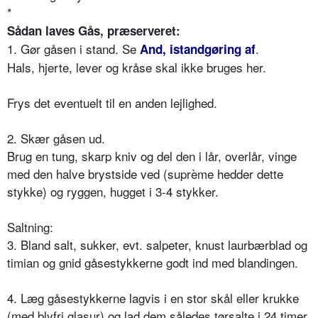
*
Sådan laves Gås, præserveret:
1. Gør gåsen i stand. Se
.
And, istandgøring af
Hals, hjerte, lever og kråse skal ikke bruges her.
Frys det eventuelt til en anden lejlighed.
2. Skær gåsen ud.
Brug en tung, skarp kniv og del den i lår, overlår, vinge
med den halve brystside ved (suprème hedder dette
stykke) og ryggen, hugget i 3-4 stykker.
Saltning:
3. Bland salt, sukker, evt. salpeter, knust laurbærblad og
timian og gnid gåsestykkerne godt ind med blandingen.
4. Læg gåsestykkerne lagvis i en stor skål eller krukke
(med blyfri glasur) og lad dem således tørsalte i 24 timer.