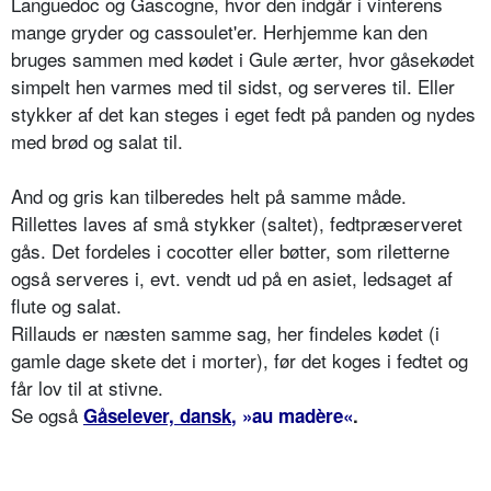
Languedoc og Gascogne, hvor den indgår i vinterens
mange gryder og cassoulet'er. Herhjemme kan den
bruges sammen med kødet i Gule ærter, hvor gåsekødet
simpelt hen varmes med til sidst, og serveres til. Eller
stykker af det kan steges i eget fedt på panden og nydes
med brød og salat til.
And og gris kan tilberedes helt på samme måde.
Rillettes laves af små stykker (saltet), fedtpræserveret
gås. Det fordeles i cocotter eller bøtter, som riletterne
også serveres i, evt. vendt ud på en asiet, ledsaget af
flute og salat.
Rillauds er næsten samme sag, her findeles kødet (i
gamle dage skete det i morter), før det koges i fedtet og
får lov til at stivne.
Se også
Gåselever, dansk
, »au madère«
.