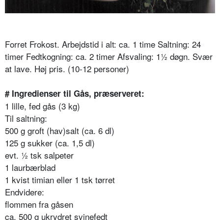
Forret Frokost. Arbejdstid i alt: ca. 1 time Saltning: 24
timer Fedtkogning: ca. 2 timer Afsvaling: 1½ døgn. Svær
at lave. Høj pris. (10-12 personer)
# Ingredienser til Gås, præserveret:
1 lille, fed gås (3 kg)
Til saltning:
500 g groft (hav)salt (ca. 6 dl)
125 g sukker (ca. 1,5 dl)
evt. ½ tsk salpeter
1 laurbærblad
1 kvist timian eller 1 tsk tørret
Endvidere:
flommen fra gåsen
ca. 500 g ukrydret svinefedt