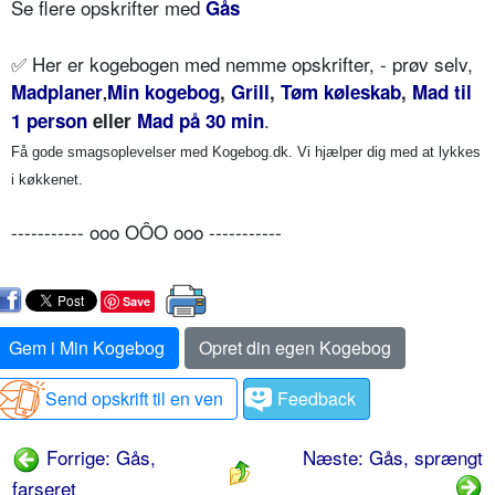
Se flere opskrifter med
Gås
✅
Her er kogebogen med nemme opskrifter, - prøv selv,
Madplaner
Min kogebog
,
Grill
,
Tøm køleskab
,
Mad til
,
.
1 person
eller
Mad på 30 min
Få gode smagsoplevelser med Kogebog.dk. Vi hjælper dig med at lykkes
i køkkenet.
----------- ooo OÔO ooo -----------
Save
Gem i Min Kogebog
Opret din egen Kogebog
Send opskrift til en ven
Feedback
Forrige: Gås,
Næste: Gås, sprængt
farseret