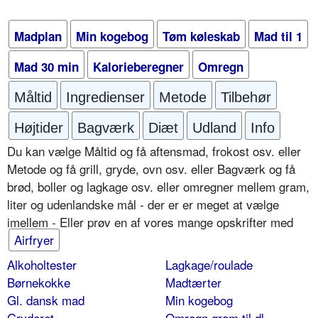
Madplan
Min kogebog
Tøm køleskab
Mad til 1
Mad 30 min
Kalorieberegner
Omregn
Måltid
Ingredienser
Metode
Tilbehør
Højtider
Bagværk
Diæt
Udland
Info
Du kan vælge Måltid og få aftensmad, frokost osv. eller
Metode og få grill, gryde, ovn osv. eller Bagværk og få
brød, boller og lagkage osv. eller omregner mellem gram,
liter og udenlandske mål - der er er meget at vælge
imellem - Eller prøv en af vores mange opskrifter med
Airfryer
Alkoholtester
Lagkage/roulade
Børnekokke
Madtærter
Gl. dansk mad
Min kogebog
Gryderet
Omregn gram til dl