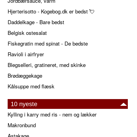
Jordbærsauce, varm
Hjerterisotto - Kogebog.dk er bedst 💘
Daddelkage - Bare bedst
Belgisk ostesalat
Fiskegratin med spinat - De bedste
Ravioli i airfryer
Blegselleri, gratineret, med skinke
Brødæggekage
Kålsuppe med flæsk
10 nyeste
Kylling i karry med ris - nem og lækker
Makronbund
Astakage