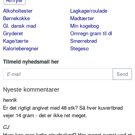
Alkoholtester
Lagkage/roulade
Børnekokke
Madtærter
Gl. dansk mad
Min kogebog
Gryderet
Omregn gram til dl
Kage/tærte
Smørrebrød
Kalorieberegner
Stegeso
Tilmeld nyhedsmail her
Nyeste kommentarer
henrik
Er det rigtigt angivet med 48 stk? Så hver kuvertbrød
vejer 14 gram - det er ikke ret meget.
CJ
Hvor kan man købe strudsekød? Har meget svært ved at