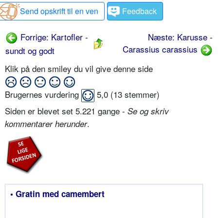
Send opskrift til en ven
Feedback
Forrige: Kartofler -
Næste: Karusse -
Carassius carassius
sundt og godt
Klik på den smiley du vil give denne side
Brugernes vurdering
5,0
(
13
stemmer)
Siden er blevet set 5.221 gange -
Se og skriv
.
kommentarer herunder
• Gratin med camembert