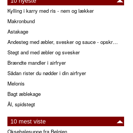
10 nyeste
Kylling i karry med ris - nem og lækker
Makronbund
Astakage
Andesteg med æbler, svesker og sauce - opskrift også til jul
Stegt and med æbler og svesker
Brændte mandler i airfryer
Sådan rister du nødder i din airfryer
Melonis
Bagt æblekage
Ål, spidstegt
10 mest viste
Oksehalesuppe fra Belgien