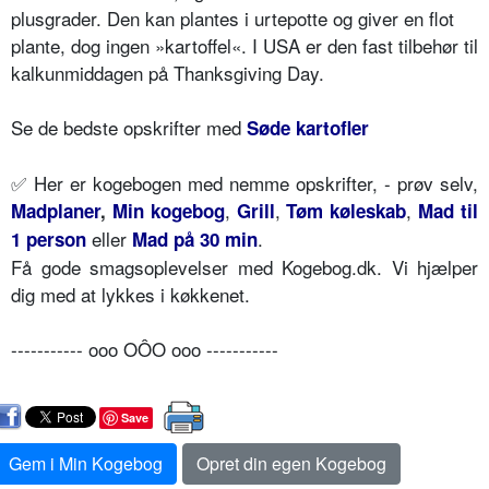
plusgrader. Den kan plantes i urtepotte og giver en flot
plante, dog ingen »kartoffel«. I USA er den fast tilbehør til
kalkunmiddagen på Thanksgiving Day.
Se de bedste opskrifter med
Søde kartofler
✅
Her er kogebogen med nemme opskrifter, - prøv selv,
,
,
,
Madplaner
,
Min kogebog
Grill
Tøm køleskab
Mad til
eller
.
1 person
Mad på 30 min
Få gode smagsoplevelser med Kogebog.dk. Vi hjælper
dig med at lykkes i køkkenet.
----------- ooo OÔO ooo -----------
Save
Gem i Min Kogebog
Opret din egen Kogebog