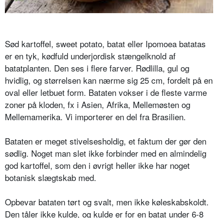
Sød kartoffel, sweet potato, batat eller Ipomoea batatas
er en tyk, kødfuld underjordisk stængelknold af
batatplanten. Den ses i flere farver. Rødlilla, gul og
hvidlig, og størrelsen kan nærme sig 25 cm, fordelt på en
oval eller letbuet form. Bataten vokser i de fleste varme
zoner på kloden, fx i Asien, Afrika, Mellemøsten og
Mellemamerika. Vi importerer en del fra Brasilien.
Bataten er meget stivelsesholdig, et faktum der gør den
sødlig. Noget man slet ikke forbinder med en almindelig
god kartoffel, som den i øvrigt heller ikke har noget
botanisk slægtskab med.
Opbevar bataten tørt og svalt, men ikke køleskabskoldt.
Den tåler ikke kulde, og kulde er for en batat under 6-8