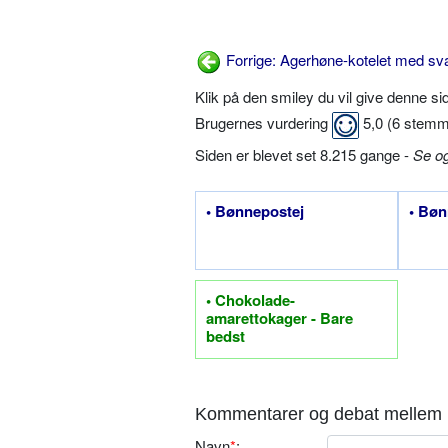
Forrige: Agerhøne-kotelet med sv
Klik på den smiley du vil give denne s
Brugernes vurdering
5,0
(
6
stemm
Siden er blevet set 8.215 gange -
Se o
• Bønnepostej
• Bø
• Chokolade-
amarettokager - Bare
bedst
Kommentarer og debat mellem 
Navn
*
: