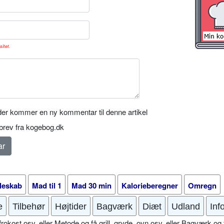
sitet.
er kommer en ny kommentar til denne artikel
rev fra kogebog.dk
leskab
Mad til 1
Mad 30 min
Kalorieberegner
Omregn
e
Tilbehør
Højtider
Bagværk
Diæt
Udland
Inf
okost osv. eller Metode og få grill, gryde, ovn osv. eller Bagværk og 