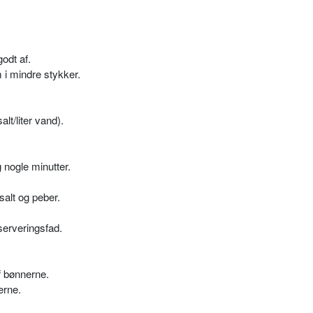
odt af.
i mindre stykker.
alt/liter vand).
 nogle minutter.
salt og peber.
serveringsfad.
f bønnerne.
erne.