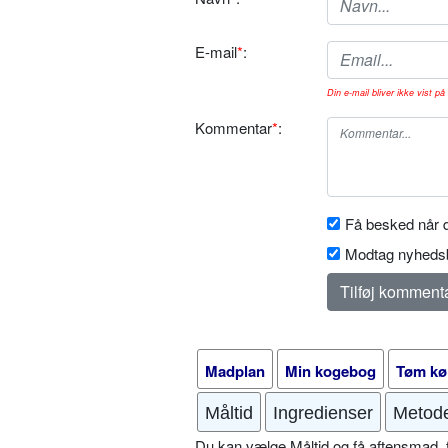
E-mail
*
:
Din e-mail bliver ikke vist på 
Kommentar
*
:
Få besked når d
Modtag nyhedsb
Madplan
Min kogebog
Tøm kø
Måltid
Ingredienser
Metod
Du kan vælge Måltid og få aftensmad, fr