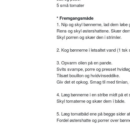
5 små tomater
* Fremgangsmåde
1. Nip og skyl bønnerne, lad dem løbe g
Rens og skyl østershattene. Skær dem 
Skyl porren og skær den i strimler.
2. Kog bønnerne i letsaltet vand (1 tsk s
3. Opvarm olien på en pande.
Svits svampe, porre og presset hvidløg
Tilsæt bouillon og hvidvinseddike.
Giv det et opkog. Smag til med timian, 
4. Læg bønnerne i en stribe midt på et 
Skyl tomaterne og skær dem i både.
5. Læg tomatbåd ene på begge sider a
Fordel østershatte og porrer over bønn