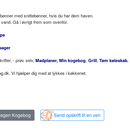
e bønner med snittebønner, hvis du har dem haven.
t vand. Gå i øvrigt frem som ovenfor.
pe
sager
fter, - prøv selv,
Madplaner
,
Min kogebog
,
Grill
,
Tøm køleskab
,
dk. Vi hjælper dig med at lykkes i køkkenet.
n egen Kogebog
Send opskrift til en ven