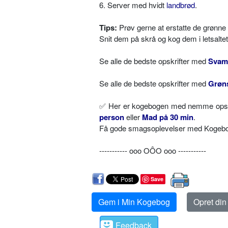
6. Server med hvidt
landbrød
.
Tips:
Prøv gerne at erstatte de grønn
Snit dem på skrå og kog dem i letsalte
Se alle de bedste opskrifter med
Svam
Se alle de bedste opskrifter med
Grøn
✅
Her er kogebogen med nemme opskri
person
eller
Mad på 30 min
.
Få gode smagsoplevelser med Kogebog.
----------- ooo OÔO ooo -----------
Save
Gem i Min Kogebog
Opret di
Feedback