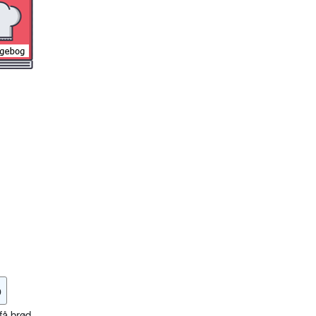
o
få brød,