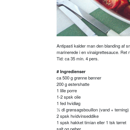
Antipasti kalder man den blanding af s
marinerede i en vinaigrettesauce. Ret
Tid: ca 35 min. 4 pers.
# Ingredienser
ca 500 g grønne bønner
200 g østershatte
1 lille porre
1-2 spsk olie
1 fed hvidløg
½ dl grønsagsbouillon (vand + terning)
2 spsk hvidvinseddike
1 spsk hakket timian eller 1 tsk tørret
salt og peber