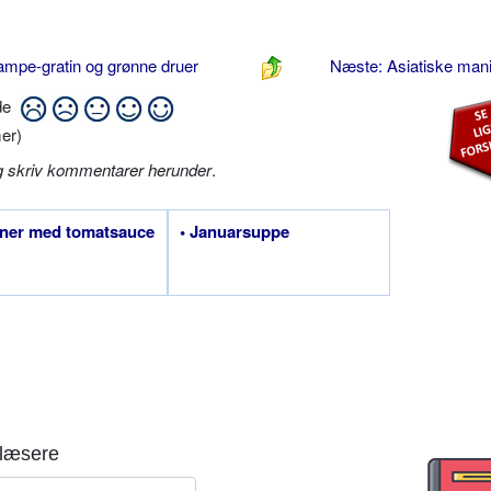
ampe-gratin og grønne druer
Næste: Asiatiske mani
ide
er)
g skriv kommentarer herunder
.
nner med tomatsauce
• Januarsuppe
læsere