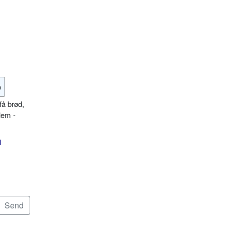
o
få brød,
lem -
l