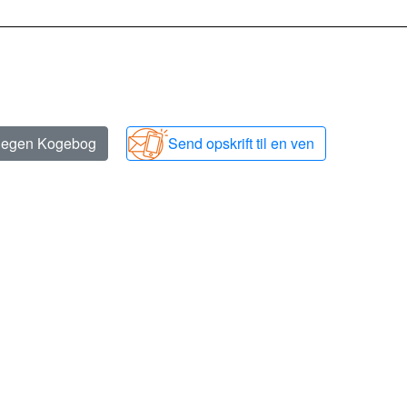
n egen Kogebog
Send opskrift til en ven