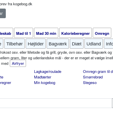
rev fra kogebog.dk
leskab
Mad til 1
Mad 30 min
Kalorieberegner
Omregn
e
Tilbehør
Højtider
Bagværk
Diæt
Udland
Inf
okost osv. eller Metode og få grill, gryde, ovn osv. eller Bagværk og 
mellem gram, liter og udenlandske mål - der er er meget at vælge imel
er med
Airfryer
Lagkage/roulade
Omregn gram til d
te
Madtærter
Smørrebrød
eregner
Min kogebog
Stegeso