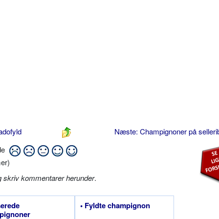
adofyld
Næste: Champignoner på seller
ide
er)
g skriv kommentarer herunder
.
serede
• Fyldte champignon
pignoner