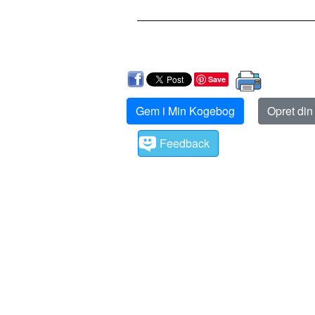
Save
Gem i Min Kogebog
Opret di
Feedback