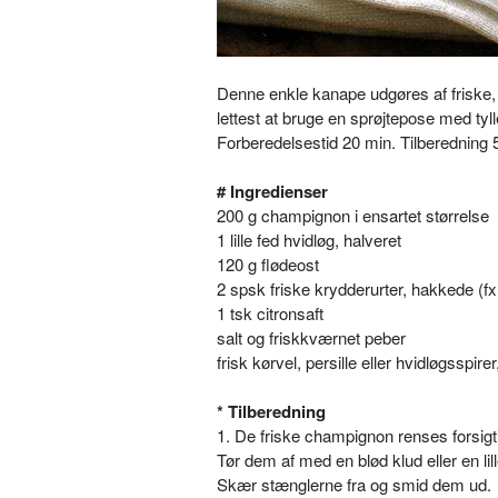
Denne enkle kanape udgøres af friske, 
lettest at bruge en sprøjtepose med tyll
Forberedelsestid 20 min. Tilberedning 5
# Ingredienser
200 g champignon i ensartet størrelse
1 lille fed hvidløg, halveret
120 g flødeost
2 spsk friske krydderurter, hakkede (fx 
1 tsk citronsaft
salt og friskkværnet peber
frisk kørvel, persille eller hvidløgsspirer,
* Tilberedning
1. De friske champignon renses forsigti
Tør dem af med en blød klud eller en lil
Skær stænglerne fra og smid dem ud.