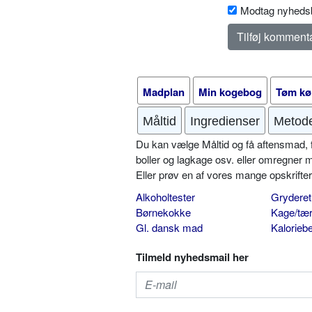
Modtag nyhedsb
Madplan
Min kogebog
Tøm kø
Måltid
Ingredienser
Metod
Du kan vælge Måltid og få aftensmad, fr
boller og lagkage osv. eller omregner 
Eller prøv en af vores mange opskrift
Alkoholtester
Gryderet
Børnekokke
Kage/tær
Gl. dansk mad
Kalorieb
Tilmeld nyhedsmail her