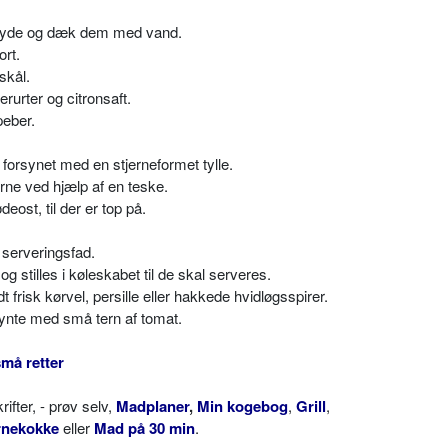
e gryde og dæk dem med vand.
ort.
skål.
urter og citronsaft.
peber.
forsynet med en stjerneformet tylle.
rne ved hjælp af en teske.
ost, til der er top på.
 serveringsfad.
stilles i køleskabet til de skal serveres.
frisk kørvel, persille eller hakkede hvidløgsspirer.
ynte med små tern af tomat.
må retter
ter, - prøv selv,
Madplaner
,
Min kogebog
,
Grill
,
rnekokke
eller
Mad på 30 min
.