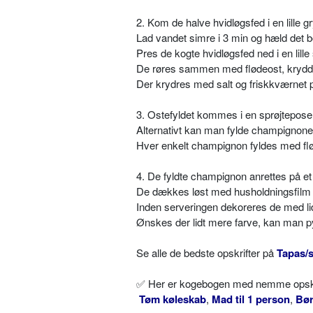
2. Kom de halve hvidløgsfed i en lill
Lad vandet simre i 3 min og hæld det b
Pres de kogte hvidløgsfed ned i en lille 
De røres sammen med flødeost, krydder
Der krydres med salt og friskkværnet 
3. Ostefyldet kommes i en sprøjtepose 
Alternativt kan man fylde champignone
Hver enkelt champignon fyldes med fløde
4. De fyldte champignon anrettes på et
De dækkes løst med husholdningsfilm og 
Inden serveringen dekoreres de med lidt 
Ønskes der lidt mere farve, kan man p
Se alle de bedste opskrifter på
Tapas/s
✅ Her er kogebogen med nemme opskrif
Tøm køleskab
,
Mad til 1 person
,
Bø