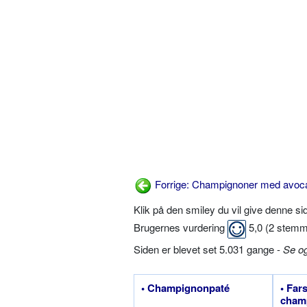
Forrige: Champignoner med avoc
Klik på den smiley du vil give denne s
Brugernes vurdering
5,0
(
2
stemm
Siden er blevet set 5.031 gange -
Se o
• Champignonpaté
• Far
cham