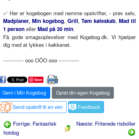
✅ Her er kogebogen med nemme opskrifter, - prøv selv,
,
,
,
Madplaner
,
Min kogebog
Grill
Tøm køleskab
Mad til
eller
.
1 person
Mad på 30 min
Få gode smagsoplevelser med Kogebog.dk. Vi hjælper
dig med at lykkes i køkkenet.
----------- ooo OÔO ooo -----------
Save
Gem i Min Kogebog
Opret din egen Kogebog
Send opskrift til en ven
Feedback
Forrige: Fantastisk
Næste: Friterede risboller
hotdog