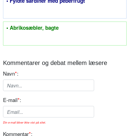
• Fyldte sardiner med peberfrugt
• Abrikosæbler, bagte
Kommentarer og debat mellem læsere
Navn
*
:
E-mail
*
:
Din e-mail bliver ikke vist på sitet.
Kommentar
*
: