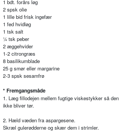
1 bdt. forårs løg
2 spsk olie
1 lille bid frisk ingefær
1 fed hvidløg
1 tsk salt
¼ tsk peber
2 æggehvider
1-2 citrongræs
8 basilikumblade
25 g smør eller margarine
2-3 spsk sesamfrø
* Fremgangsmåde
1. Læg fillodejen mellem fugtige viskestykker så den
ikke bliver tør.
2. Hæld væden fra aspargesene.
Skræl gulerødderne og skær dem i strimler.