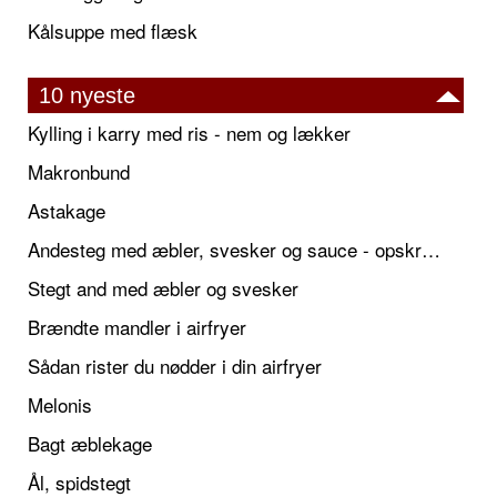
Kålsuppe med flæsk
10 nyeste
Kylling i karry med ris - nem og lækker
Makronbund
Astakage
Andesteg med æbler, svesker og sauce - opskrift også til jul
Stegt and med æbler og svesker
Brændte mandler i airfryer
Sådan rister du nødder i din airfryer
Melonis
Bagt æblekage
Ål, spidstegt