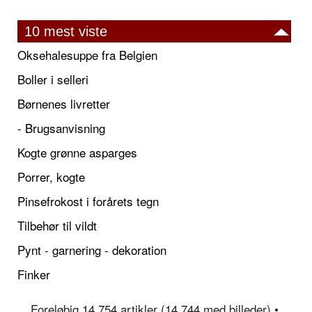
10 mest viste
Oksehalesuppe fra Belgien
Boller i selleri
Børnenes livretter
- Brugsanvisning
Kogte grønne asparges
Porrer, kogte
Pinsefrokost i forårets tegn
Tilbehør til vildt
Pynt - garnering - dekoration
Finker
Foreløbig 14.754 artikler (14.744 med billeder) •