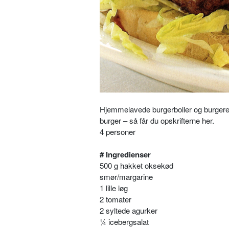
Hjemmelavede burgerboller og burgere ka
burger – så får du opskrifterne her.
4 personer
# Ingredienser
500 g hakket oksekød
smør/margarine
1 lille løg
2 tomater
2 syltede agurker
¼ icebergsalat