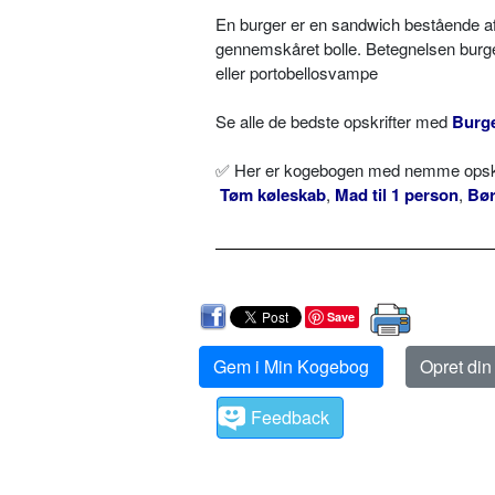
En burger er en sandwich bestående af e
gennemskåret bolle. Betegnelsen burger 
eller portobellosvampe
Se alle de bedste opskrifter med
Burg
✅ Her er kogebogen med nemme opskrif
Tøm køleskab
,
Mad til 1 person
,
Bø
Save
Gem i Min Kogebog
Opret di
Feedback