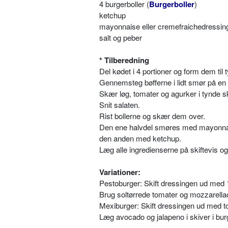
4 burgerboller (
Burgerboller
)
ketchup
mayonnaise eller cremefraichedressin
salt og peber
* Tilberedning
Del kødet i 4 portioner og form dem til t
Gennemsteg bøfferne i lidt smør på e
Skær løg, tomater og agurker i tynde sk
Snit salaten.
Rist bollerne og skær dem over.
Den ene halvdel smøres med mayonnais
den anden med ketchup.
Læg alle ingredienserne på skiftevis 
Variationer:
Pestoburger: Skift dressingen ud med 
Brug soltørrede tomater og mozzarellaos
Mexiburger: Skift dressingen ud med t
Læg avocado og jalapeno i skiver i bur