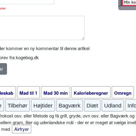
sitet.
er kommer en ny kommentar til denne artikel
rev fra kogebog.dk
leskab
Mad til 1
Mad 30 min
Kalorieberegner
Omregn
e
Tilbehør
Højtider
Bagværk
Diæt
Udland
Inf
okost osv. eller Metode og få grill, gryde, ovn osv. eller Bagværk og 
mellem gram, liter og udenlandske mål - der er er meget at vælge imel
er med
Airfryer