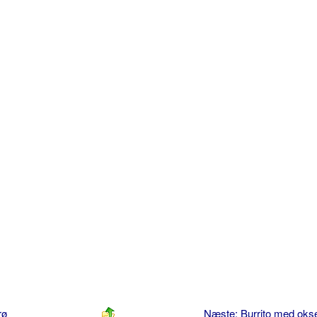
rø
Næste: Burrito med ok