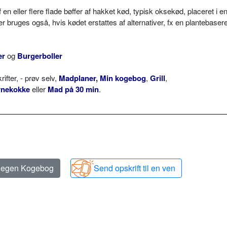
n eller flere flade bøffer af hakket kød, typisk oksekød, placeret i e
bruges også, hvis kødet erstattes af alternativer, fx en plantebasere
er
og
Burgerboller
ter, - prøv selv,
Madplaner
,
Min kogebog
,
Grill
,
rnekokke
eller
Mad på 30 min
.
n egen Kogebog
Send opskrift til en ven