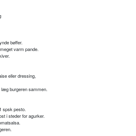
g
ynde bøffer.
n meget varm pande.
iver.
e eller dressing,
og læg burgeren sammen.
1 spsk pesto.
t i steder for agurker.
omatsalsa.
geren.