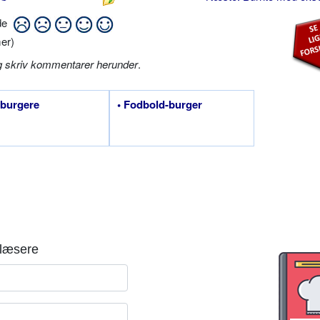
ide
er)
g skriv kommentarer herunder
.
iburgere
• Fodbold-burger
læsere