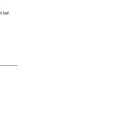
n
t bøf