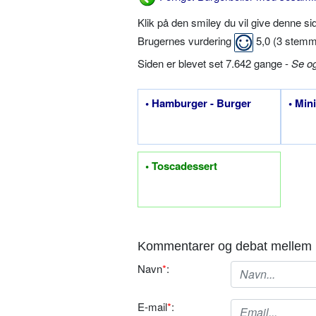
Klik på den smiley du vil give denne s
Brugernes vurdering
5,0
(
3
stemm
Siden er blevet set 7.642 gange -
Se o
• Hamburger - Burger
• Min
• Toscadessert
Kommentarer og debat mellem 
Navn
*
:
E-mail
*
: