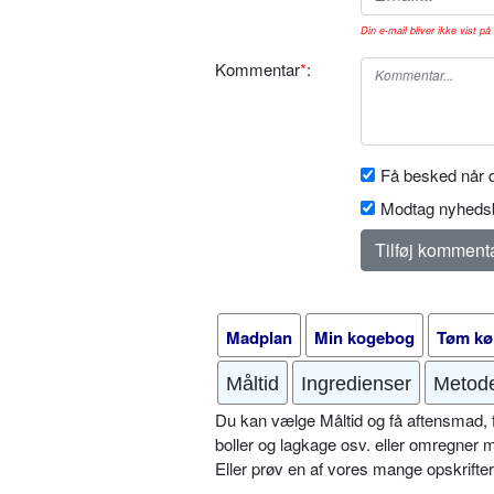
Din e-mail bliver ikke vist på 
Kommentar
*
:
Få besked når d
Modtag nyhedsb
Madplan
Min kogebog
Tøm kø
Måltid
Ingredienser
Metod
Du kan vælge Måltid og få aftensmad, fr
boller og lagkage osv. eller omregner 
Eller prøv en af vores mange opskrift