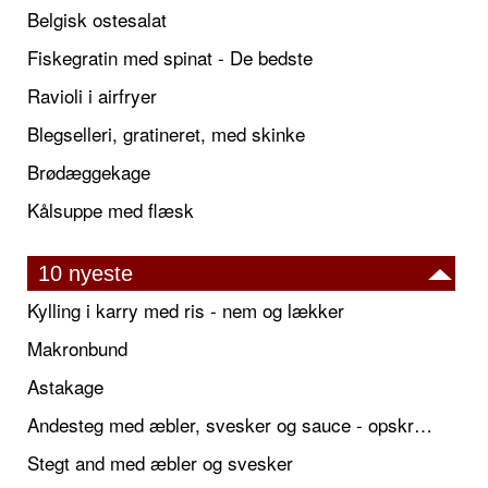
Belgisk ostesalat
Fiskegratin med spinat - De bedste
Ravioli i airfryer
Blegselleri, gratineret, med skinke
Brødæggekage
Kålsuppe med flæsk
10 nyeste
Kylling i karry med ris - nem og lækker
Makronbund
Astakage
Andesteg med æbler, svesker og sauce - opskrift også til jul
Stegt and med æbler og svesker