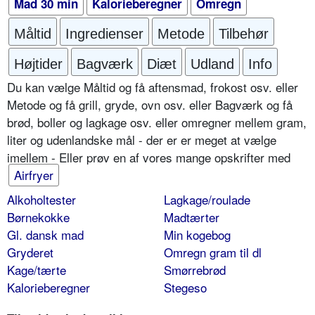
Mad 30 min
Kalorieberegner
Omregn
Måltid
Ingredienser
Metode
Tilbehør
Højtider
Bagværk
Diæt
Udland
Info
Du kan vælge Måltid og få aftensmad, frokost osv. eller
Metode og få grill, gryde, ovn osv. eller Bagværk og få
brød, boller og lagkage osv. eller omregner mellem gram,
liter og udenlandske mål - der er er meget at vælge
imellem - Eller prøv en af vores mange opskrifter med
Airfryer
Alkoholtester
Lagkage/roulade
Børnekokke
Madtærter
Gl. dansk mad
Min kogebog
Gryderet
Omregn gram til dl
Kage/tærte
Smørrebrød
Kalorieberegner
Stegeso