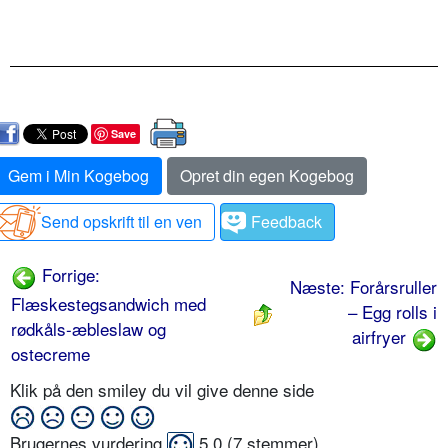
Save
Gem i Min Kogebog
Opret din egen Kogebog
Send opskrift til en ven
Feedback
Forrige:
Næste: Forårsruller
Flæskestegsandwich med
– Egg rolls i
rødkåls-æbleslaw og
airfryer
ostecreme
Klik på den smiley du vil give denne side
Brugernes vurdering
5,0
(
7
stemmer)