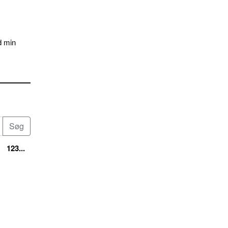
d min
123...