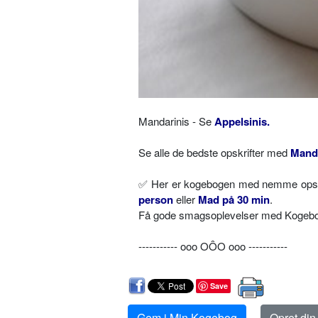
Mandarinis - Se
Appelsinis.
Se alle de bedste opskrifter med
Mand
✅
Her er kogebogen med nemme opskri
person
eller
Mad på 30 min
.
Få gode smagsoplevelser med Kogebog.
----------- ooo OÔO ooo -----------
Save
Gem i Min Kogebog
Opret di