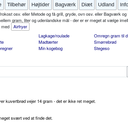
e
Tilbehør
Højtider
Bagværk
Diæt
Udland
Inf
okost osv. eller Metode og få grill, gryde, ovn osv. eller Bagværk og 
mellem gram, liter og udenlandske mål - der er er meget at vælge imel
er med
Airfryer
Lagkage/roulade
Omregn gram til d
te
Madtærter
Smørrebrød
eregner
Min kogebog
Stegeso
ver kuvertbrød vejer 14 gram - det er ikke ret meget.
get svært ved at finde det.