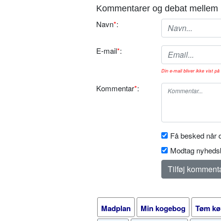
Kommentarer og debat mellem 
Navn
*
:
E-mail
*
:
Din e-mail bliver ikke vist på 
Kommentar
*
:
Få besked når d
Modtag nyhedsb
Madplan
Min kogebog
Tøm kø