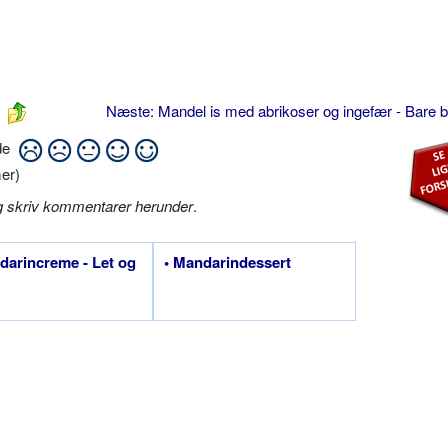
Næste: Mandel is med abrikoser og ingefær - Bare 
ide
er)
g skriv kommentarer herunder
.
darincreme - Let og
• Mandarindessert