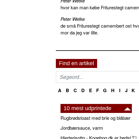
Peter Wetke
hvor kan man købe Friturestegt camem
Peter Wetke
de små Friturestegt camembert ost hv
mor da jeg var lille.
Find en artikel
A
B
C
D
E
F
G
H
I
J
K
10 mest udprintede
Rugbrødstoast med brie og blåbær
Jordbærsauce, varm
Hjerterisotto - Kogebog.dk er bedst 💘