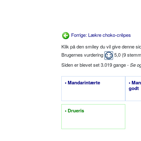
Forrige: Lækre choko-crêpes
Klik på den smiley du vil give denne s
Brugernes vurdering
5,0
(
9
stemm
Siden er blevet set 3.019 gange -
Se o
• Mandarintærte
• Man
godt
• Drueris