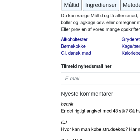
Måltid
Ingredienser
Metod
Du kan vælge Måltid og få aftensmad, fr
boller og lagkage osv. eller omregner 
Eller prøv en af vores mange opskrift
Alkoholtester
Gryderet
Børnekokke
Kage/tær
Gl. dansk mad
Kalorieb
Tilmeld nyhedsmail her
Nyeste kommentarer
henrik
Er det rigtigt angivet med 48 stk? Så h
CJ
Hvor kan man købe strudsekød? Har me