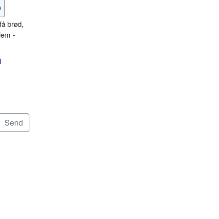
o
få brød,
lem -
l