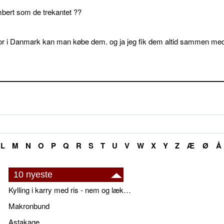
bert som de trekantet ??
or i Danmark kan man købe dem. og ja jeg fik dem altid sammen me
L
M
N
O
P
Q
R
S
T
U
V
W
X
Y
Z
Æ
Ø
Å
10 nyeste
Kylling i karry med ris - nem og lækker
Makronbund
Astakage