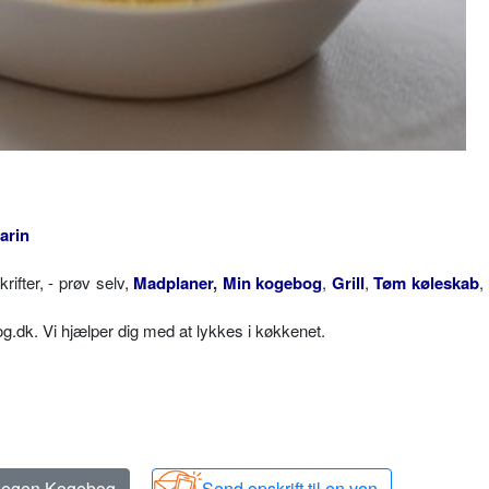
arin
fter, - prøv selv,
Madplaner
,
Min kogebog
,
Grill
,
Tøm køleskab
,
dk. Vi hjælper dig med at lykkes i køkkenet.
n egen Kogebog
Send opskrift til en ven