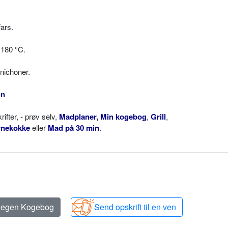
fars.
 180 °C.
rnichoner.
un
ter, - prøv selv,
Madplaner
,
Min kogebog
,
Grill
,
rnekokke
eller
Mad på 30 min
.
n egen Kogebog
Send opskrift til en ven