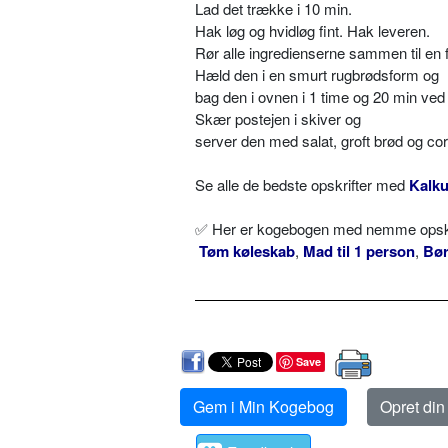
Lad det trække i 10 min.
Hak løg og hvidløg fint. Hak leveren.
Rør alle ingredienserne sammen til en 
Hæld den i en smurt rugbrødsform og
bag den i ovnen i 1 time og 20 min ved
Skær postejen i skiver og
server den med salat, groft brød og co
Se alle de bedste opskrifter med
Kalk
✅ Her er kogebogen med nemme opskrif
Tøm køleskab
,
Mad til 1 person
,
Bø
Save
Gem i Min Kogebog
Opret di