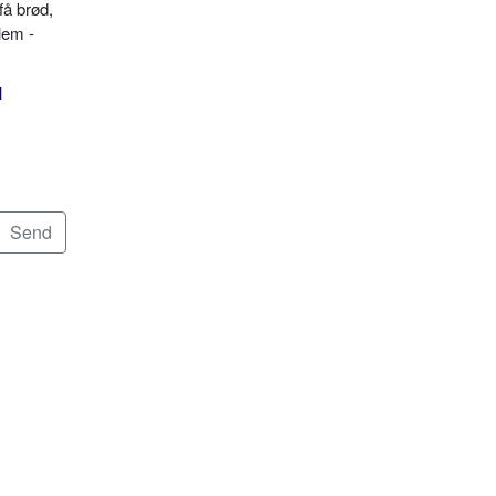
få brød,
lem -
l