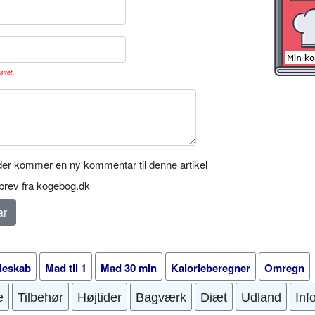
sitet.
er kommer en ny kommentar til denne artikel
rev fra kogebog.dk
leskab
Mad til 1
Mad 30 min
Kalorieberegner
Omregn
e
Tilbehør
Højtider
Bagværk
Diæt
Udland
Inf