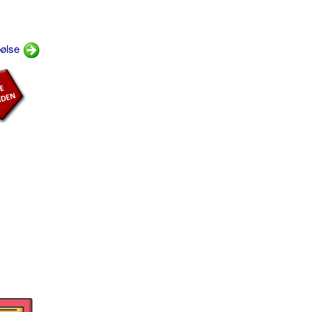
pølse