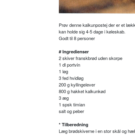
Prøv denne kalkunpostej der er et lækker
kan holde sig 4-5 dage i køleskab.
Godt til 8 personer
# Ingredienser
2 skiver franskbrød uden skorpe
1 dl portvin
1 løg
3 fed hvidløg
200 g kyllingelever
800 g hakket kalkunkød
3 æg
1 spsk timian
salt og peber
* Tilberedning
Læg brødskiverne i en stor skål og hæl