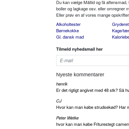
Du kan vælge Måltid og få aftensmad, fr
boller og lagkage osv. eller omregner 
Eller prøv en af vores mange opskrift
Alkoholtester
Gryderet
Børnekokke
Kage/tær
Gl. dansk mad
Kalorieb
Tilmeld nyhedsmail her
Nyeste kommentarer
henrik
Er det rigtigt angivet med 48 stk? Så h
CJ
Hvor kan man købe strudsekød? Har me
Peter Wetke
hvor kan man købe Friturestegt camem