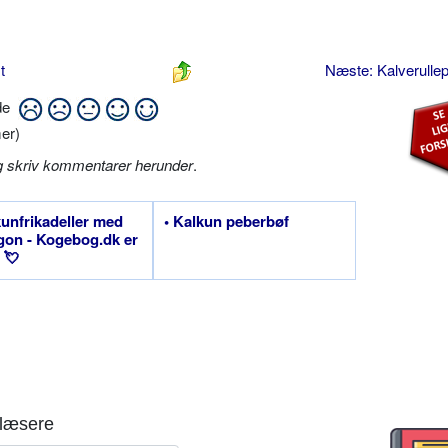
t
Næste: Kalverulle
ide
er)
g skriv kommentarer herunder
.
kunfrikadeller med
• Kalkun peberbøf
gon - Kogebog.dk er
 💘
læsere