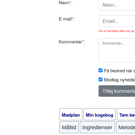
Navn
*
:
E-mail
*
:
Din e-mail bliver ikke vist på 
Kommentar
*
:
Få besked når d
Modtag nyhedsb
Madplan
Min kogebog
Tøm kø
Måltid
Ingredienser
Metod