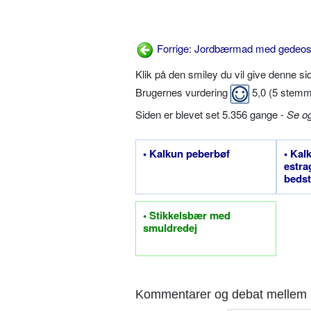
Forrige: Jordbærmad med gedeos
Klik på den smiley du vil give denne s
Brugernes vurdering
5,0
(
5
stemm
Siden er blevet set 5.356 gange -
Se o
• Kalkun peberbøf
• Kal
estra
bedst
• Stikkelsbær med
smuldredej
Kommentarer og debat mellem 