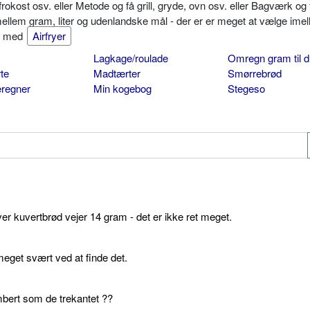
okost osv. eller Metode og få grill, gryde, ovn osv. eller Bagværk og 
mellem gram, liter og udenlandske mål - der er er meget at vælge imel
er med
Airfryer
Lagkage/roulade
Omregn gram til d
te
Madtærter
Smørrebrød
eregner
Min kogebog
Stegeso
ver kuvertbrød vejer 14 gram - det er ikke ret meget.
get svært ved at finde det.
bert som de trekantet ??