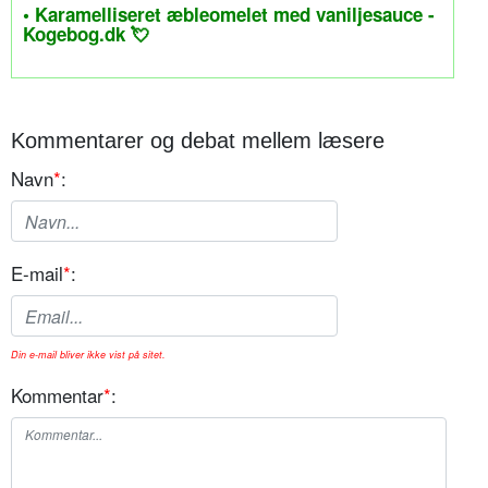
• Karamelliseret æbleomelet med vaniljesauce -
Kogebog.dk 💘
Kommentarer og debat mellem læsere
Navn
*
:
E-mail
*
:
Din e-mail bliver ikke vist på sitet.
Kommentar
*
: