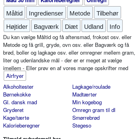
Mad 30 min
Kalorieberegner
Omregn
Måltid
Ingredienser
Metode
Tilbehør
Højtider
Bagværk
Diæt
Udland
Info
Du kan vælge Måltid og få aftensmad, frokost osv. eller
Metode og få grill, gryde, ovn osv. eller Bagværk og få
brød, boller og lagkage osv. eller omregner mellem gram,
liter og udenlandske mål - der er er meget at vælge
imellem - Eller prøv en af vores mange opskrifter med
Airfryer
Alkoholtester
Lagkage/roulade
Børnekokke
Madtærter
Gl. dansk mad
Min kogebog
Gryderet
Omregn gram til dl
Kage/tærte
Smørrebrød
Kalorieberegner
Stegeso