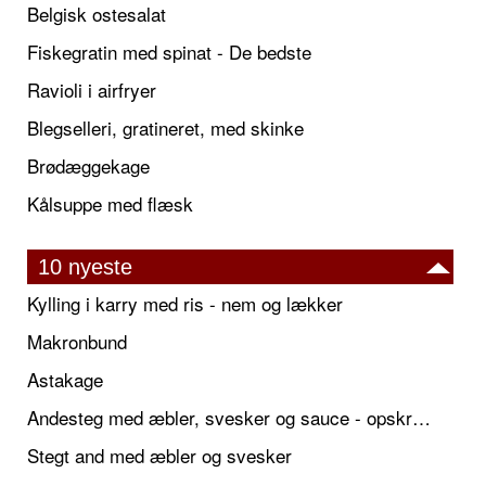
Belgisk ostesalat
Fiskegratin med spinat - De bedste
Ravioli i airfryer
Blegselleri, gratineret, med skinke
Brødæggekage
Kålsuppe med flæsk
10 nyeste
Kylling i karry med ris - nem og lækker
Makronbund
Astakage
Andesteg med æbler, svesker og sauce - opskrift også til jul
Stegt and med æbler og svesker