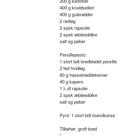
200 g kartofler
400 g knoldselleri
400 g gulerødder
2 rødløg
2 spsk rapsolie
2 spsk æbleeddike
salt og peber
Persillepesto:
1 stort bdt bredbladet persille
2 fed hvidløg
60 g hasselnøddekerner
40 g kapers
1¼ dl rapsolie
2 spsk æbleeddike
salt og peber
Pynt: 1 stort bdt brøndkarse
Tilbehør: groft brød
*