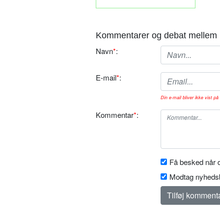
Kommentarer og debat mellem 
Navn
*
:
E-mail
*
:
Din e-mail bliver ikke vist på 
Kommentar
*
:
Få besked når d
Modtag nyhedsb