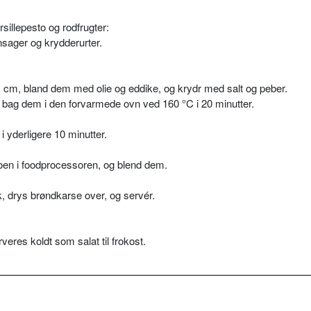
illepesto og rodfrugter:
sager og krydderurter.
 1 cm, bland dem med olie og eddike, og krydr med salt og peber.
 og bag dem i den forvarmede ovn ved 160 °C i 20 minutter.
 yderligere 10 minutter.
stoen i foodprocessoren, og blend dem.
k, drys brøndkarse over, og servér.
rveres koldt som salat til frokost.