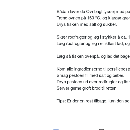
Sådan laver du Ovnbagt lyssej med pers
Tænd ovnen på 160 °C, og klargør grøn
Drys fisken med salt og sukker.
Skær rodfrugter og løg i stykker à ca.
Læg rodfrugter og løg i et ildfast fad,
Læg så fisken ovenpå, og lad det bage i
Kom alle ingredienserne til persillepe
Smag pestoen til med salt og peber.
Dryp pestoen ud over rodfrugter og fis
Server gerne groft brød til retten.
Tips: Er der en rest tilbage, kan den se