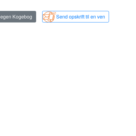
n egen Kogebog
Send opskrift til en ven