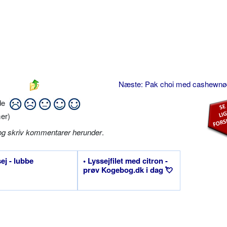
Næste: Pak choi med cashewn
ide
er)
og skriv kommentarer herunder
.
sej - lubbe
• Lyssejfilet med citron -
prøv Kogebog.dk i dag 💘