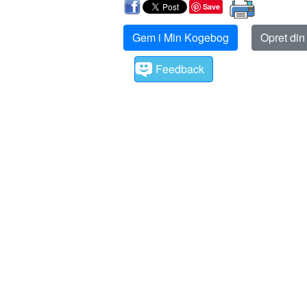
Save
Gem i Min Kogebog
Opret di
Feedback