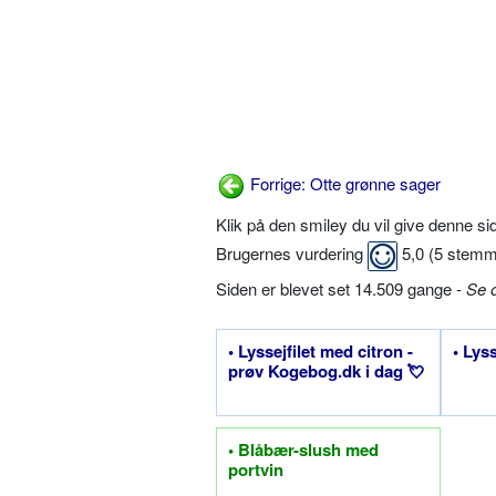
Forrige: Otte grønne sager
Klik på den smiley du vil give denne s
Brugernes vurdering
5,0
(
5
stemm
Siden er blevet set 14.509 gange -
Se 
• Lyssejfilet med citron -
• Lys
prøv Kogebog.dk i dag 💘
• Blåbær-slush med
portvin