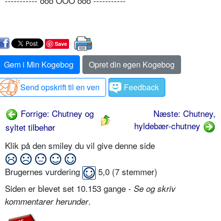
----------- ooo OÔO ooo -----------
Save
Gem i Min Kogebog
Opret din egen Kogebog
Send opskrift til en ven
Feedback
Forrige: Chutney og
Næste: Chutney,
hyldebær-chutney
syltet tilbehør
Klik på den smiley du vil give denne side
Brugernes vurdering
5,0
(
7
stemmer)
Siden er blevet set 10.153 gange -
Se og skriv
.
kommentarer herunder