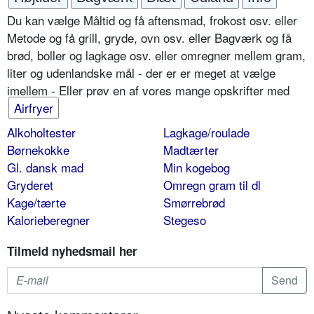
Du kan vælge Måltid og få aftensmad, frokost osv. eller
Metode og få grill, gryde, ovn osv. eller Bagværk og få
brød, boller og lagkage osv. eller omregner mellem gram,
liter og udenlandske mål - der er er meget at vælge
imellem - Eller prøv en af vores mange opskrifter med
Airfryer
Alkoholtester
Lagkage/roulade
Børnekokke
Madtærter
Gl. dansk mad
Min kogebog
Gryderet
Omregn gram til dl
Kage/tærte
Smørrebrød
Kalorieberegner
Stegeso
Tilmeld nyhedsmail her