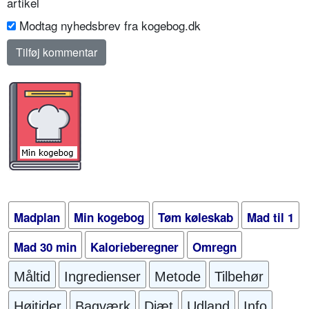
artikel
Modtag nyhedsbrev fra kogebog.dk
Madplan
Min kogebog
Tøm køleskab
Mad til 1
Mad 30 min
Kalorieberegner
Omregn
Måltid
Ingredienser
Metode
Tilbehør
Højtider
Bagværk
Diæt
Udland
Info