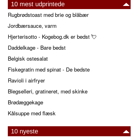
10 mest udprintede
Rugbrødstoast med brie og blåbær
Jordbærsauce, varm
Hjerterisotto - Kogebog.dk er bedst 💘
Daddelkage - Bare bedst
Belgisk ostesalat
Fiskegratin med spinat - De bedste
Ravioli i airfryer
Blegselleri, gratineret, med skinke
Brødæggekage
Kålsuppe med flæsk
10 nyeste