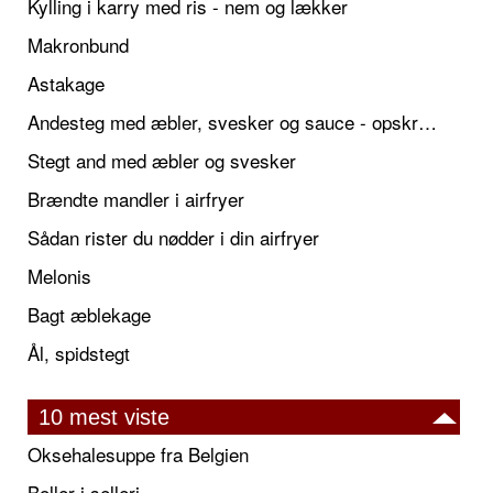
Kylling i karry med ris - nem og lækker
Makronbund
Astakage
Andesteg med æbler, svesker og sauce - opskrift også til jul
Stegt and med æbler og svesker
Brændte mandler i airfryer
Sådan rister du nødder i din airfryer
Melonis
Bagt æblekage
Ål, spidstegt
10 mest viste
Oksehalesuppe fra Belgien
Boller i selleri