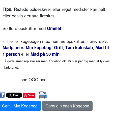
Ristede pølseskiver eller røget medister kan helt
Tips:
eller delvis erstatte flæsket.
Se flere opskrifter med
Omelet
✅
Her er kogebogen med nemme opskrifter, - prøv selv,
,
,
,
Madplaner
,
Min kogebog
Grill
Tøm køleskab
Mad til
eller
.
1 person
Mad på 30 min
Få gode smagsoplevelser med Kogebog.dk. Vi hjælper dig med at lykkes
i køkkenet.
----------- ooo OÔO ooo -----------
Save
Gem i Min Kogebog
Opret din egen Kogebog