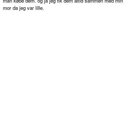
man købe dem. og ja jeg fik dem altid sammen med min
mor da jeg var lille.