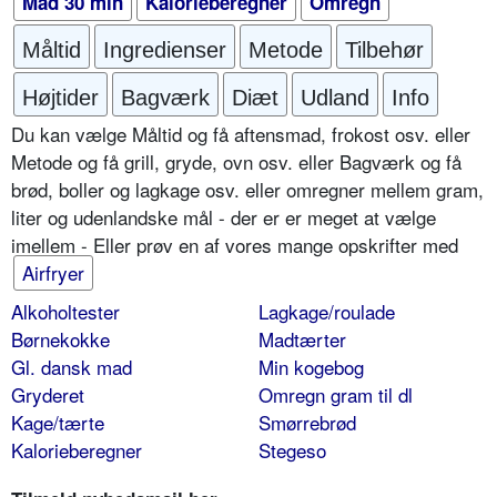
Mad 30 min
Kalorieberegner
Omregn
Måltid
Ingredienser
Metode
Tilbehør
Højtider
Bagværk
Diæt
Udland
Info
Du kan vælge Måltid og få aftensmad, frokost osv. eller
Metode og få grill, gryde, ovn osv. eller Bagværk og få
brød, boller og lagkage osv. eller omregner mellem gram,
liter og udenlandske mål - der er er meget at vælge
imellem - Eller prøv en af vores mange opskrifter med
Airfryer
Alkoholtester
Lagkage/roulade
Børnekokke
Madtærter
Gl. dansk mad
Min kogebog
Gryderet
Omregn gram til dl
Kage/tærte
Smørrebrød
Kalorieberegner
Stegeso