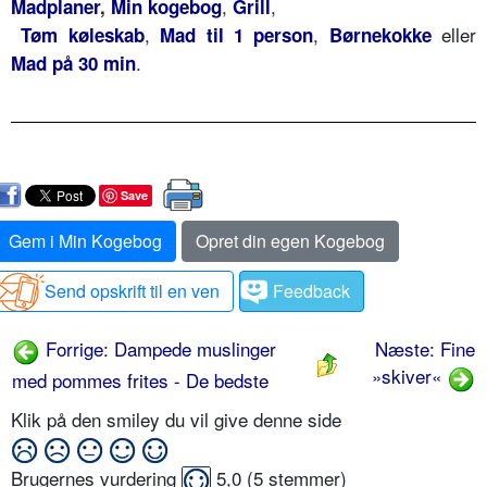
,
,
Madplaner
,
Min kogebog
Grill
,
,
eller
Tøm køleskab
Mad til 1 person
Børnekokke
.
Mad på 30 min
Save
Gem i Min Kogebog
Opret din egen Kogebog
Send opskrift til en ven
Feedback
Forrige: Dampede muslinger
Næste: Fine
»skiver«
med pommes frites - De bedste
Klik på den smiley du vil give denne side
Brugernes vurdering
5,0
(
5
stemmer)