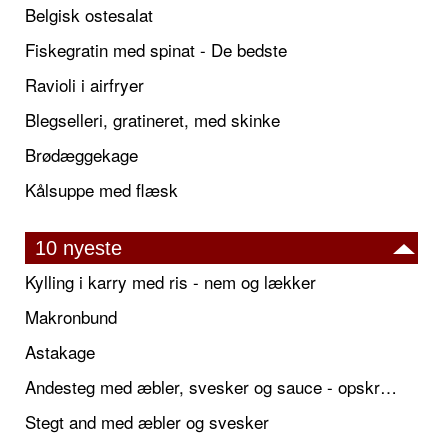
Belgisk ostesalat
Fiskegratin med spinat - De bedste
Ravioli i airfryer
Blegselleri, gratineret, med skinke
Brødæggekage
Kålsuppe med flæsk
10 nyeste
Kylling i karry med ris - nem og lækker
Makronbund
Astakage
Andesteg med æbler, svesker og sauce - opskrift også til jul
Stegt and med æbler og svesker