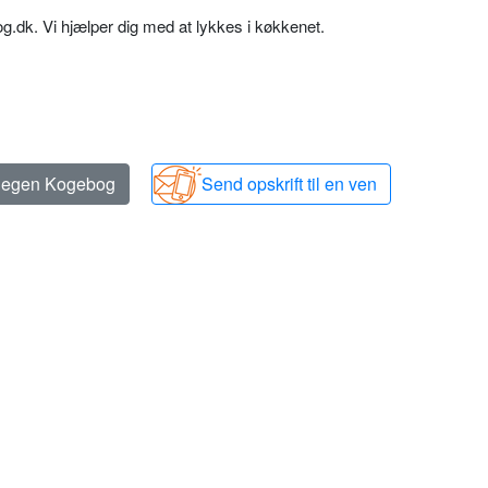
dk. Vi hjælper dig med at lykkes i køkkenet.
n egen Kogebog
Send opskrift til en ven