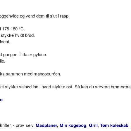
gehvide og vend dem til slut i rasp.
il 175-180 °C.
 stykke hvidt brød.
ldent.
d gangen til de er gyldne.
le.
traks sammen med mangopuréen.
et stykke valnød ind i hvert stykke ost. Så kan du servere brombærsylt
o
fter, - prøv selv,
Madplaner
,
Min kogebog
,
Grill
,
Tøm køleskab
,