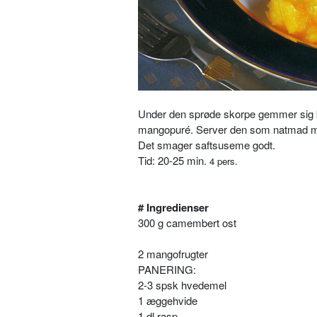
Under den sprøde skorpe gemmer sig b
mangopuré. Server den som natmad med
Det smager saftsuseme godt.
Tid: 20-25 min.
4 pers.
# Ingredienser
300 g camembert ost
2 mangofrugter
PANERING:
2-3 spsk hvedemel
1 æggehvide
1 dl rasp