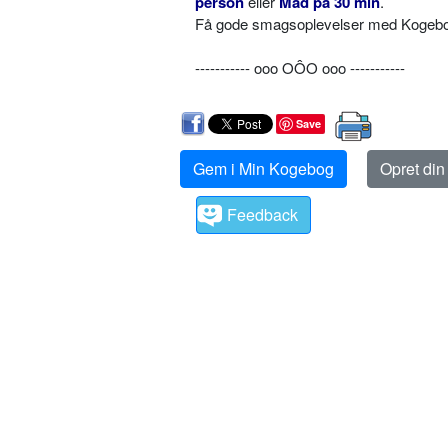
person
eller
Mad på 30 min
.
Få gode smagsoplevelser med Kogebog.
----------- ooo OÔO ooo -----------
Save
Gem i Min Kogebog
Opret di
Feedback