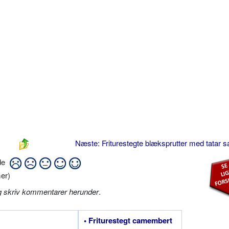
Næste: Friturestegte blæksprutter med tatar 
ide
er)
g skriv kommentarer herunder
.
• Friturestegt camembert