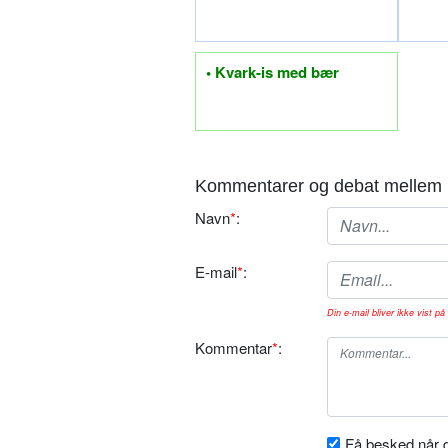
• Kvark-is med bær
Kommentarer og debat mellem 
Navn
*
:
E-mail
*
:
Din e-mail bliver ikke vist på 
Kommentar
*
:
Få besked når d