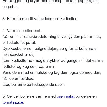
Rør ægget i og krydr med sennep, timian, paprika, salt
og peber.
3. Form farsen til valnøddestore kødboller.
4. Varm olie eller fedt.
Når en lille franskbrødsterning bliver gylden på 1 minut,
er fedtstoffet parat.
Dyp kødbollerne i beignetdejen, sørg for at bollerne er
helt dækket af dej.
Kom kødbollerne - nogle stykker ad gangen - i det varme
fedtstof og kog dem ca. 5 min.
Vend dem med en hulske og tag dem også op med den,
når de er færdige.
Læg bollerne på fedtsugende papir.
5. Server bollerne varme med
grøn salat
og gerne en
tomatsauce
.