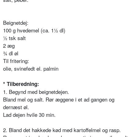
Beignetdej:
100 g hvedemel (ca. 1½ dl)
½ tsk salt
2 æg
¾ dl øl
Til fritering:
olie, svinefedt el. palmin
* Tilberedning:
1. Begynd med beignetdejen.
Bland mel og salt. Rør æggene i et ad gangen og
dernæst øl.
Lad dejen hvile 30 min.
2. Bland det hakkede kød med kartoffelmel og rasp.