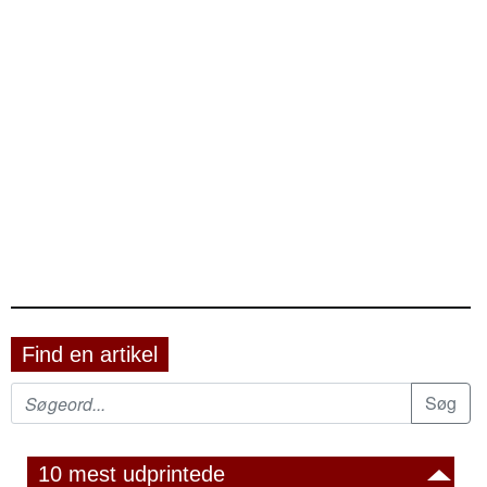
Find en artikel
10 mest udprintede