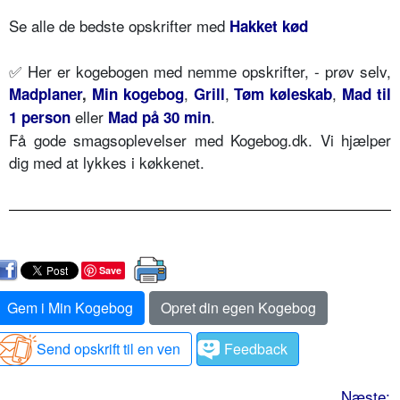
Se alle de bedste opskrifter med
Hakket kød
✅ Her er kogebogen med nemme opskrifter, - prøv selv,
,
,
,
Madplaner
,
Min kogebog
Grill
Tøm køleskab
Mad til
eller
.
1 person
Mad på 30 min
Få gode smagsoplevelser med Kogebog.dk. Vi hjælper
dig med at lykkes i køkkenet.
Save
Gem i Min Kogebog
Opret din egen Kogebog
Send opskrift til en ven
Feedback
Næste: