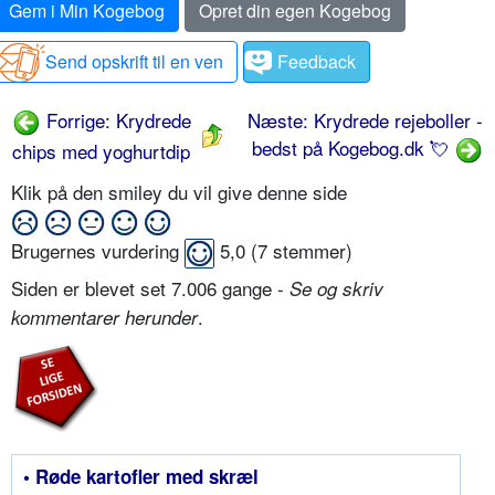
Gem i Min Kogebog
Opret din egen Kogebog
Send opskrift til en ven
Feedback
Forrige: Krydrede
Næste: Krydrede rejeboller -
bedst på Kogebog.dk 💘
chips med yoghurtdip
Klik på den smiley du vil give denne side
Brugernes vurdering
5,0
(
7
stemmer)
Siden er blevet set 7.006 gange -
Se og skriv
.
kommentarer herunder
• Røde kartofler med skræl