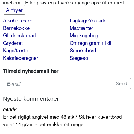
imellem - Eller prøv en af vores mange opskrifter med
Airfryer
Alkoholtester
Lagkage/roulade
Børnekokke
Madtærter
Gl. dansk mad
Min kogebog
Gryderet
Omregn gram til dl
Kage/tærte
Smørrebrød
Kalorieberegner
Stegeso
Tilmeld nyhedsmail her
Nyeste kommentarer
henrik
Er det rigtigt angivet med 48 stk? Så hver kuvertbrød
vejer 14 gram - det er ikke ret meget.