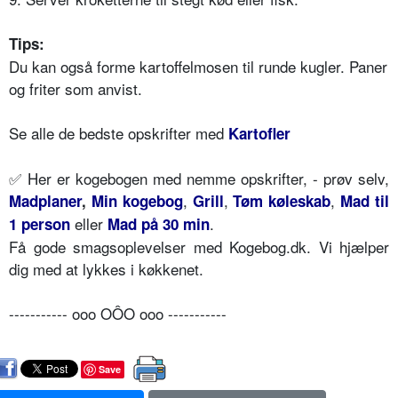
Tips:
Du kan også forme kartoffelmosen til runde kugler. Paner
og friter som anvist.
Se alle de bedste opskrifter med
Kartofler
✅
Her er kogebogen med nemme opskrifter, - prøv selv,
,
,
,
Madplaner
,
Min kogebog
Grill
Tøm køleskab
Mad til
eller
.
1 person
Mad på 30 min
Få gode smagsoplevelser med Kogebog.dk. Vi hjælper
dig med at lykkes i køkkenet.
----------- ooo OÔO ooo -----------
Save