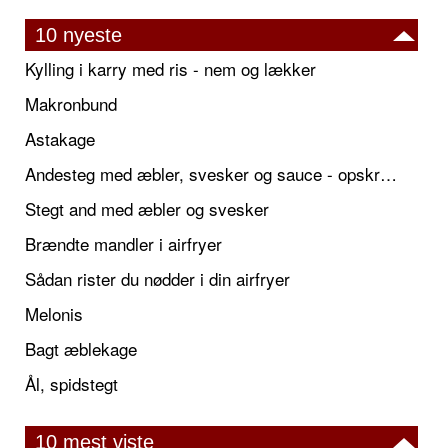
10 nyeste
Kylling i karry med ris - nem og lækker
Makronbund
Astakage
Andesteg med æbler, svesker og sauce - opskrift også til jul
Stegt and med æbler og svesker
Brændte mandler i airfryer
Sådan rister du nødder i din airfryer
Melonis
Bagt æblekage
Ål, spidstegt
10 mest viste