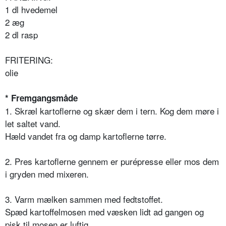
1 dl hvedemel
2 æg
2 dl rasp
FRITERING:
olie
* Fremgangsmåde
1. Skræl kartoflerne og skær dem i tern. Kog dem møre i
let saltet vand.
Hæld vandet fra og damp kartoflerne tørre.
2. Pres kartoflerne gennem er purépresse eller mos dem
i gryden med mixeren.
3. Varm mælken sammen med fedtstoffet.
Spæd kartoffelmosen med væsken lidt ad gangen og
pisk til mosen er luftig.