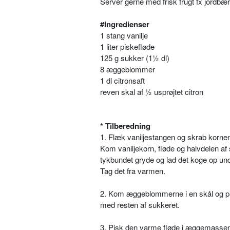
Servér gerne med frisk frugt fx jordbær
#Ingredienser
1 stang vanilje
1 liter piskefløde
125 g sukker (1½ dl)
8 æggeblommer
1 dl citronsaft
reven skal af ½ usprøjtet citron
* Tilberedning
1. Flæk vaniljestangen og skrab korne
Kom vaniljekorn, fløde og halvdelen af 
tykbundet gryde og lad det koge op unde
Tag det fra varmen.
2. Kom æggeblommerne i en skål og
med resten af sukkeret.
3. Pisk den varme fløde i æggemassen 