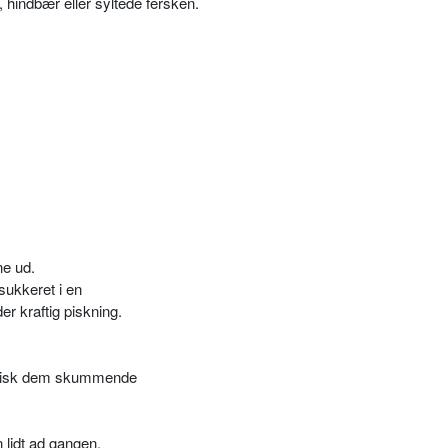
, hindbær eller syltede fersken.
ne ud.
sukkeret i en
r kraftig piskning.
 pisk dem skummende
lidt ad gangen.