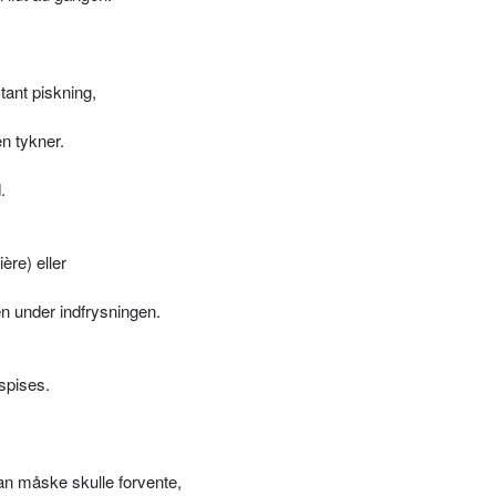
ant piskning,
n tykner.
.
ère) eller
sen under indfrysningen.
 spises.
man måske skulle forvente,