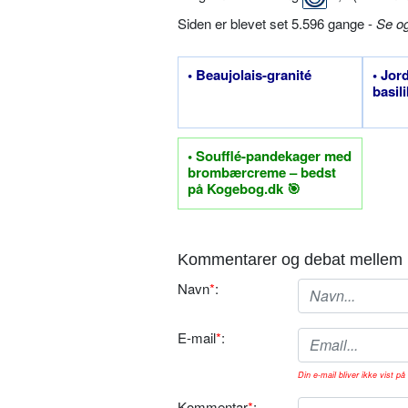
Siden er blevet set 5.596 gange -
Se o
• Beaujolais-granité
• Jor
basil
• Soufflé-pandekager med
brombærcreme – bedst
på Kogebog.dk 🎯
Kommentarer og debat mellem 
Navn
*
:
E-mail
*
:
Din e-mail bliver ikke vist på 
Kommentar
*
: