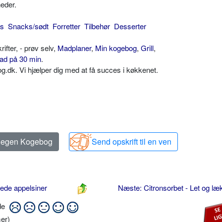
eder.
ks
Snacks/sødt
Forretter
Tilbehør
Desserter
ter, - prøv selv,
Madplaner
,
Min kogebog
,
Grill
,
ad på 30 min
.
dk. Vi hjælper dig med at få succes i køkkenet.
n egen Kogebog
Send opskrift til en ven
ede appelsiner
Næste: Citronsorbet - Let og læ
ide
er)