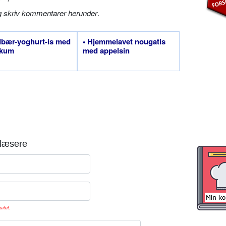
g skriv kommentarer herunder
.
dbær-yoghurt-is med
• Hjemmelavet nougatis
ikum
med appelsin
læsere
sitet.