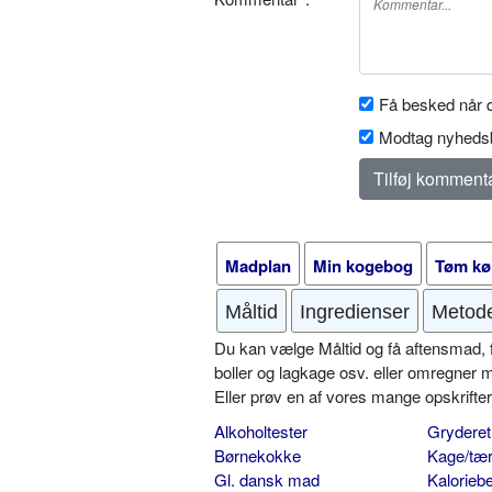
Få besked når d
Modtag nyhedsb
Madplan
Min kogebog
Tøm kø
Måltid
Ingredienser
Metod
Du kan vælge Måltid og få aftensmad, fr
boller og lagkage osv. eller omregner 
Eller prøv en af vores mange opskrift
Alkoholtester
Gryderet
Børnekokke
Kage/tær
Gl. dansk mad
Kalorieb