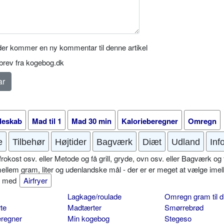
er kommer en ny kommentar til denne artikel
rev fra kogebog.dk
leskab
Mad til 1
Mad 30 min
Kalorieberegner
Omregn
e
Tilbehør
Højtider
Bagværk
Diæt
Udland
Inf
okost osv. eller Metode og få grill, gryde, ovn osv. eller Bagværk og 
mellem gram, liter og udenlandske mål - der er er meget at vælge imel
er med
Airfryer
Lagkage/roulade
Omregn gram til d
te
Madtærter
Smørrebrød
eregner
Min kogebog
Stegeso