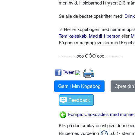
men hvid. Holdbarhed i fryser: 2-3 mån
Se alle de bedste opskrifter med
Drin
✅ Her er kogebogen med nemme opskrif
Tøm køleskab
,
Mad til 1 person
eller
M
Få gode smagsoplevelser med Kogebog.
----------- ooo OÔO ooo -----------
Tweet
Gem i Min Kogebog
Opret di
Feedback
Forrige: Chokoladeis med mariner
Klik på den smiley du vil give denne s
Brugernes vurdering
5,0
(
7
stemm