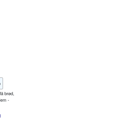
o
få brød,
lem -
l