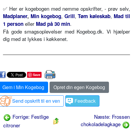
✅ Her er kogebogen med nemme opskrifter, - prøv selv,
,
,
,
Madplaner
,
Min kogebog
Grill
Tøm køleskab
Mad til
eller
.
1 person
Mad på 30 min
Få gode smagsoplevelser med Kogebog.dk. Vi hjælper
dig med at lykkes i køkkenet.
Save
Gem i Min Kogebog
Opret din egen Kogebog
Send opskrift til en ven
Feedback
Forrige: Festlige
Næste: Frossen
chokoladelagkage
citroner