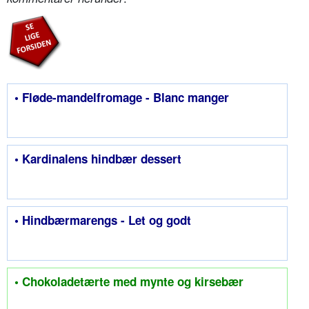
• Fløde-mandelfromage - Blanc manger
• Kardinalens hindbær dessert
• Hindbærmarengs - Let og godt
• Chokoladetærte med mynte og kirsebær