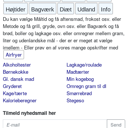
Højtider
Bagværk
Diæt
Udland
Info
Du kan vælge Måltid og få aftensmad, frokost osv. eller
Metode og få grill, gryde, ovn osv. eller Bagværk og få
brød, boller og lagkage osv. eller omregner mellem gram,
liter og udenlandske mål - der er er meget at vælge
imellem - Eller prøv en af vores mange opskrifter med
Airfryer
Alkoholtester
Lagkage/roulade
Børnekokke
Madtærter
Gl. dansk mad
Min kogebog
Gryderet
Omregn gram til dl
Kage/tærte
Smørrebrød
Kalorieberegner
Stegeso
Tilmeld nyhedsmail her