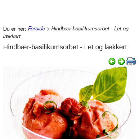
Du er her:
Forside
> Hindbær-basilikumsorbet - Let og
lækkert
Hindbær-basilikumsorbet - Let og lækkert