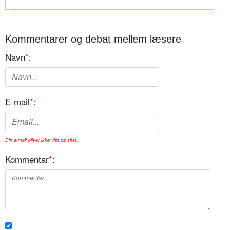
Kommentarer og debat mellem læsere
Navn
*
:
E-mail
*
:
Din e-mail bliver ikke vist på sitet.
Kommentar
*
: