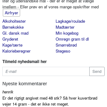
liter og udenlandske mål - der er er meget at vælge
imellem - Eller prøv en af vores mange opskrifter med
Airfryer
Alkoholtester
Lagkage/roulade
Børnekokke
Madtærter
Gl. dansk mad
Min kogebog
Gryderet
Omregn gram til dl
Kage/tærte
Smørrebrød
Kalorieberegner
Stegeso
Tilmeld nyhedsmail her
Nyeste kommentarer
henrik
Er det rigtigt angivet med 48 stk? Så hver kuvertbrød
vejer 14 gram - det er ikke ret meget.