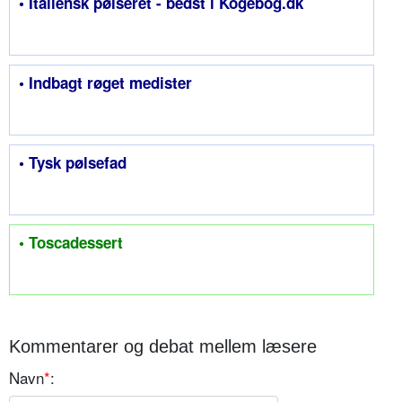
• Italiensk pølseret - bedst i Kogebog.dk
• Indbagt røget medister
• Tysk pølsefad
• Toscadessert
Kommentarer og debat mellem læsere
Navn
*
: