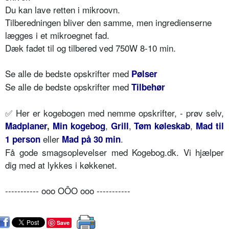
Du kan lave retten i mikroovn.
Tilberedningen bliver den samme, men ingredienserne
lægges i et mikroegnet fad.
Dæk fadet til og tilbered ved 750W 8-10 min.
Se alle de bedste opskrifter med
Pølser
Se alle de bedste opskrifter med
Tilbehør
✅ Her er kogebogen med nemme opskrifter, - prøv selv,
,
,
,
Madplaner
,
Min kogebog
Grill
Tøm køleskab
Mad til
eller
.
1 person
Mad på 30 min
Få gode smagsoplevelser med Kogebog.dk. Vi hjælper
dig med at lykkes i køkkenet.
----------- ooo OÔO ooo -----------
Save