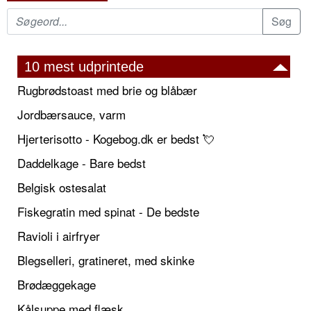
10 mest udprintede
Rugbrødstoast med brie og blåbær
Jordbærsauce, varm
Hjerterisotto - Kogebog.dk er bedst 💘
Daddelkage - Bare bedst
Belgisk ostesalat
Fiskegratin med spinat - De bedste
Ravioli i airfryer
Blegselleri, gratineret, med skinke
Brødæggekage
Kålsuppe med flæsk