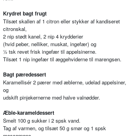
Krydret bagt frugt
Tilsæt skallen af 1 citron eller stykker af kandiseret
citronskal,
2 nip stødt kanel, 2 nip 4 krydderier
(hvid peber, nelliker, muskat, ingefær) og
½ tsk revet frisk ingefær til appelsinerne.
Tilsæt 1 nip ingefær til æggehviderne til marengsen.
Bagt pæredessert
Karamellisér 2 pærer med æblerne, udelad appelsiner,
og
udskift pinjekernerne med halve valnødder.
Æble-karameldessert
Smelt 100 g sukker i 2 spsk vand.
Tag af varmen, og tilsæt 50 g smør og 1 spsk
mascarpone.