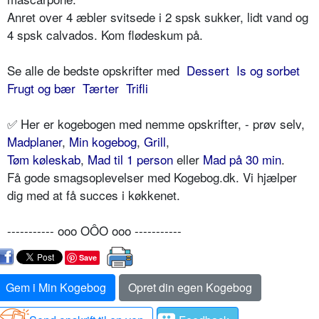
Anret over 4 æbler svitsede i 2 spsk sukker, lidt vand og
4 spsk calvados. Kom flødeskum på.
Se alle de bedste opskrifter med
Dessert
Is og sorbet
Frugt og bær
Tærter
Trifli
✅ Her er kogebogen med nemme opskrifter, - prøv selv,
Madplaner
,
Min kogebog
,
Grill
,
Tøm køleskab
,
Mad til 1 person
eller
Mad på 30 min
.
Få gode smagsoplevelser med Kogebog.dk. Vi hjælper
dig med at få succes i køkkenet.
----------- ooo OÔO ooo -----------
Save
Gem i Min Kogebog
Opret din egen Kogebog