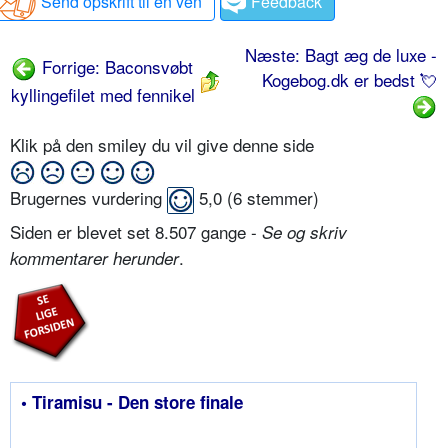
Send opskrift til en ven
Feedback
Næste: Bagt æg de luxe -
Forrige: Baconsvøbt
Kogebog.dk er bedst 💘
kyllingefilet med fennikel
Klik på den smiley du vil give denne side
Brugernes vurdering
5,0
(
6
stemmer)
Siden er blevet set 8.507 gange -
Se og skriv
.
kommentarer herunder
• Tiramisu - Den store finale