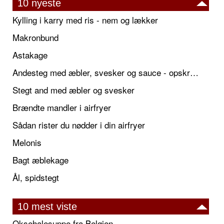
10 nyeste
Kylling i karry med ris - nem og lækker
Makronbund
Astakage
Andesteg med æbler, svesker og sauce - opskrift også til jul
Stegt and med æbler og svesker
Brændte mandler i airfryer
Sådan rister du nødder i din airfryer
Melonis
Bagt æblekage
Ål, spidstegt
10 mest viste
Oksehalesuppe fra Belgien