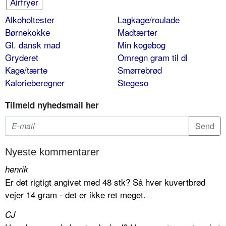
Airfryer
Alkoholtester
Lagkage/roulade
Børnekokke
Madtærter
Gl. dansk mad
Min kogebog
Gryderet
Omregn gram til dl
Kage/tærte
Smørrebrød
Kalorieberegner
Stegeso
Tilmeld nyhedsmail her
Nyeste kommentarer
henrik
Er det rigtigt angivet med 48 stk? Så hver kuvertbrød
vejer 14 gram - det er ikke ret meget.
CJ