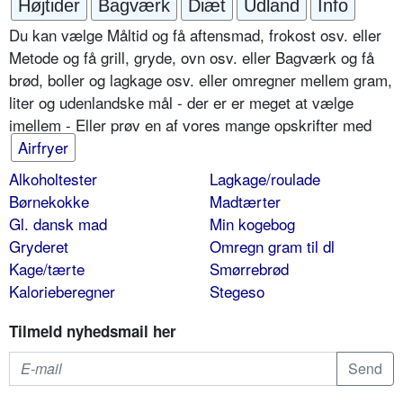
Højtider
Bagværk
Diæt
Udland
Info
Du kan vælge Måltid og få aftensmad, frokost osv. eller
Metode og få grill, gryde, ovn osv. eller Bagværk og få
brød, boller og lagkage osv. eller omregner mellem gram,
liter og udenlandske mål - der er er meget at vælge
imellem - Eller prøv en af vores mange opskrifter med
Airfryer
Alkoholtester
Lagkage/roulade
Børnekokke
Madtærter
Gl. dansk mad
Min kogebog
Gryderet
Omregn gram til dl
Kage/tærte
Smørrebrød
Kalorieberegner
Stegeso
Tilmeld nyhedsmail her