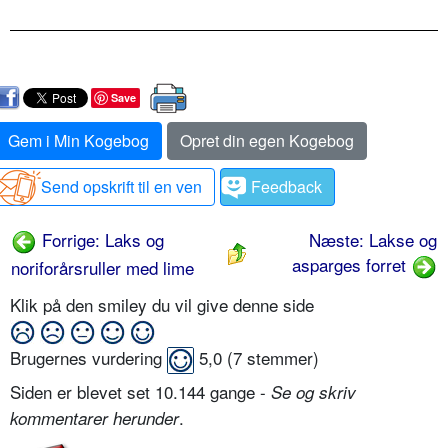
Save
Gem i Min Kogebog
Opret din egen Kogebog
Send opskrift til en ven
Feedback
Forrige: Laks og
Næste: Lakse og
asparges forret
noriforårsruller med lime
Klik på den smiley du vil give denne side
Brugernes vurdering
5,0
(
7
stemmer)
Siden er blevet set 10.144 gange -
Se og skriv
.
kommentarer herunder