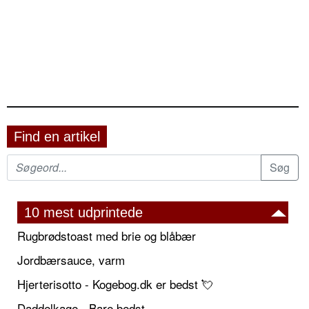
Find en artikel
10 mest udprintede
Rugbrødstoast med brie og blåbær
Jordbærsauce, varm
Hjerterisotto - Kogebog.dk er bedst 💘
Daddelkage - Bare bedst