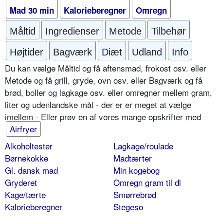
Mad 30 min
Kalorieberegner
Omregn
Måltid
Ingredienser
Metode
Tilbehør
Højtider
Bagværk
Diæt
Udland
Info
Du kan vælge Måltid og få aftensmad, frokost osv. eller
Metode og få grill, gryde, ovn osv. eller Bagværk og få
brød, boller og lagkage osv. eller omregner mellem gram,
liter og udenlandske mål - der er er meget at vælge
imellem - Eller prøv en af vores mange opskrifter med
Airfryer
Alkoholtester
Lagkage/roulade
Børnekokke
Madtærter
Gl. dansk mad
Min kogebog
Gryderet
Omregn gram til dl
Kage/tærte
Smørrebrød
Kalorieberegner
Stegeso