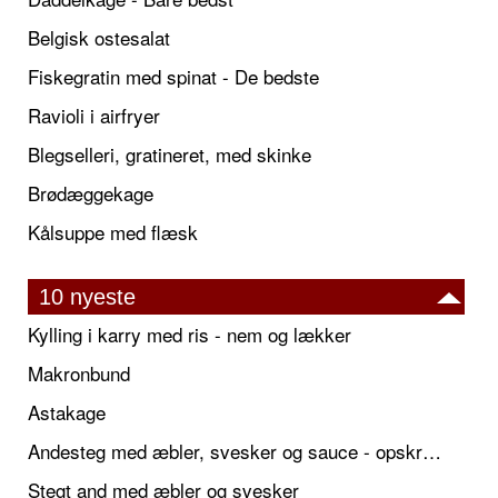
Belgisk ostesalat
Fiskegratin med spinat - De bedste
Ravioli i airfryer
Blegselleri, gratineret, med skinke
Brødæggekage
Kålsuppe med flæsk
10 nyeste
Kylling i karry med ris - nem og lækker
Makronbund
Astakage
Andesteg med æbler, svesker og sauce - opskrift også til jul
Stegt and med æbler og svesker