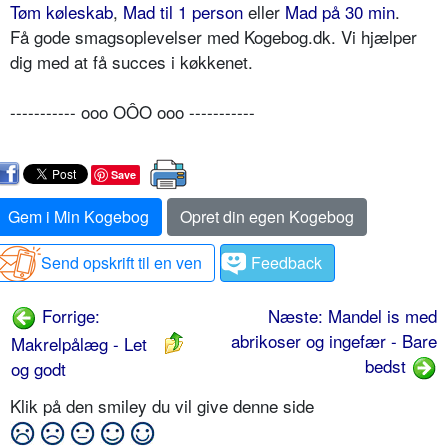
Tøm køleskab
,
Mad til 1 person
eller
Mad på 30 min
.
Få gode smagsoplevelser med Kogebog.dk. Vi hjælper
dig med at få succes i køkkenet.
----------- ooo OÔO ooo -----------
Save
Gem i Min Kogebog
Opret din egen Kogebog
Send opskrift til en ven
Feedback
Forrige:
Næste: Mandel is med
abrikoser og ingefær - Bare
Makrelpålæg - Let
bedst
og godt
Klik på den smiley du vil give denne side