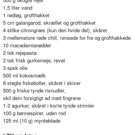
1,5 liter vand
1 rødløg, grofthakket
5 cm galangarod, skrællet og grofthakket
4 stilke citrongræs (kun den hvide del), skåret
3 mellemstore røde chili, rensede for frø og grofthakkede
10 macadamianødder
2 tsk rejepasta
2 tsk frisk gurkemeje, revet
3 spsk olie
500 ml kokosmælk
8 stegte fiskeboller, skåret i skiver
500 g friske tynde risnudler,
skil dem forsigtigt ad med fingrene
1-2 agurker, skåret i korte tynde strimler
100 g bønnespirer, uden rod
125 ml (10 g) mynteblade