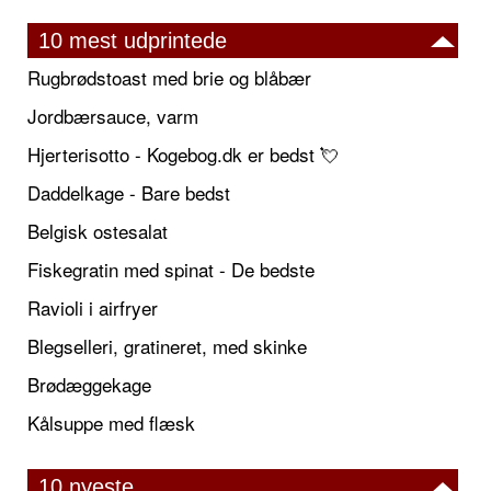
10 mest udprintede
Rugbrødstoast med brie og blåbær
Jordbærsauce, varm
Hjerterisotto - Kogebog.dk er bedst 💘
Daddelkage - Bare bedst
Belgisk ostesalat
Fiskegratin med spinat - De bedste
Ravioli i airfryer
Blegselleri, gratineret, med skinke
Brødæggekage
Kålsuppe med flæsk
10 nyeste