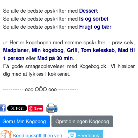
Se alle de bedste opskrifter med
Dessert
Se alle de bedste opskrifter med
Is og sorbet
Se alle de bedste opskrifter med
Frugt og bær
✅ Her er kogebogen med nemme opskrifter, - prøv selv,
,
,
,
Madplaner
,
Min kogebog
Grill
Tøm køleskab
Mad til
eller
.
1 person
Mad på 30 min
Få gode smagsoplevelser med Kogebog.dk. Vi hjælper
dig med at lykkes i køkkenet.
----------- ooo OÔO ooo -----------
Save
Gem i Min Kogebog
Opret din egen Kogebog
Send opskrift til en ven
Feedback