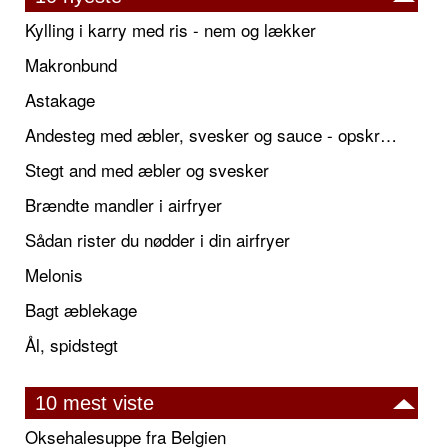
Kylling i karry med ris - nem og lækker
Makronbund
Astakage
Andesteg med æbler, svesker og sauce - opskrift også til jul
Stegt and med æbler og svesker
Brændte mandler i airfryer
Sådan rister du nødder i din airfryer
Melonis
Bagt æblekage
Ål, spidstegt
10 mest viste
Oksehalesuppe fra Belgien