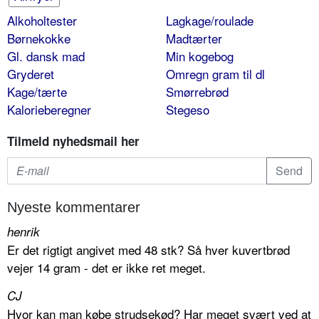
Alkoholtester
Lagkage/roulade
Børnekokke
Madtærter
Gl. dansk mad
Min kogebog
Gryderet
Omregn gram til dl
Kage/tærte
Smørrebrød
Kalorieberegner
Stegeso
Tilmeld nyhedsmail her
Nyeste kommentarer
henrik
Er det rigtigt angivet med 48 stk? Så hver kuvertbrød
vejer 14 gram - det er ikke ret meget.
CJ
Hvor kan man købe strudsekød? Har meget svært ved at