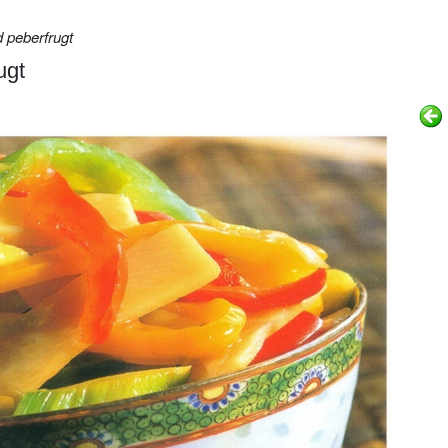
peberfrugt
ugt