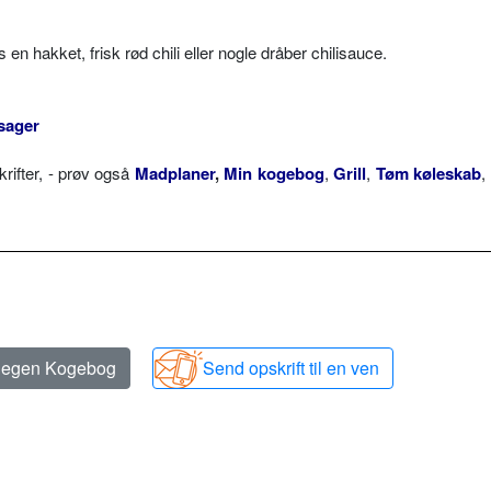
 en hakket, frisk rød chili eller nogle dråber chilisauce.
sager
ifter, - prøv også
Madplaner
,
Min kogebog
,
Grill
,
Tøm køleskab
,
n egen Kogebog
Send opskrift til en ven