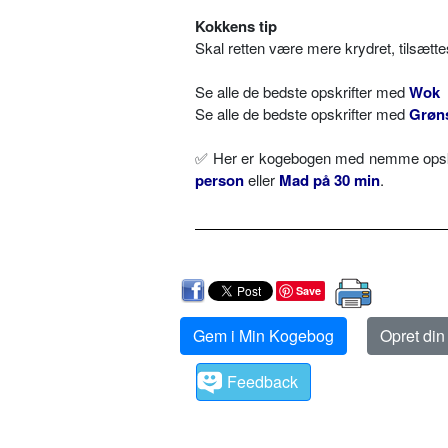
Kokkens tip
Skal retten være mere krydret, tilsættes
Se alle de bedste opskrifter med
Wok
Se alle de bedste opskrifter med
Grøn
✅ Her er kogebogen med nemme opskr
person
eller
Mad på 30 min
.
Save
Gem i Min Kogebog
Opret di
Feedback