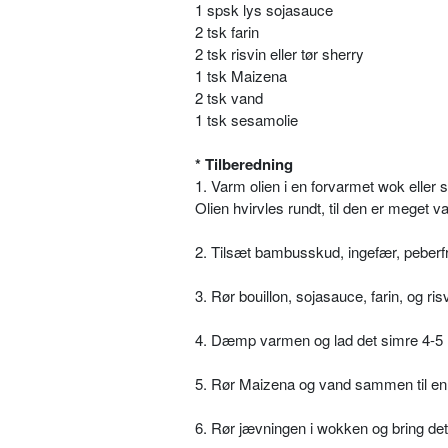
1 spsk lys sojasauce
2 tsk farin
2 tsk risvin eller tør sherry
1 tsk Maizena
2 tsk vand
1 tsk sesamolie
* Tilberedning
1. Varm olien i en forvarmet wok eller 
Olien hvirvles rundt, til den er meget v
2. Tilsæt bambusskud, ingefær, peberfru
3. Rør bouillon, sojasauce, farin, og ris
4. Dæmp varmen og lad det simre 4-5 mi
5. Rør Maizena og vand sammen til en
6. Rør jævningen i wokken og bring det 