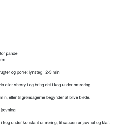
stor pande.
arm.
gter og porre; lynsteg i 2-3 min.
vin eller sherry i og bring det i kog under omrøring.
n, eller til grønsagerne begynder at blive bløde.
 jævning.
i kog under konstant omrøring, til saucen er jævnet og klar.