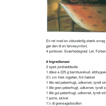
En ret med en vidunderlig stærk smag a
gør den til en farvesymfoni.
4 portioner. Sværhedsgrad: Let. Forber
# Ingredienser
2 spsk jordnøddeolie
1 dåse a 225 g bambusskud, afdrypped
2½ cm frisk ingefær, fint hakket
1 lille rød peberfrugt, udkernet, tyndt st
1 lille grøn peberfrugt, udkernet, tyndt s
1 lille gul peberfrugt, udkernet, tyndt str
1 porre, skivet
1¼ dl grønsagsbouillon