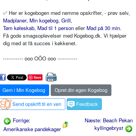
✅ Her er kogebogen med nemme opskrifter, - prøv selv,
Madplaner
,
Min kogebog
,
Grill
,
Tøm køleskab
,
Mad til 1 person
eller
Mad på 30 min
.
Få gode smagsoplevelser med Kogebog.dk. Vi hjælper
dig med at få succes i køkkenet.
----------- ooo OÔO ooo -----------
Save
Gem i Min Kogebog
Opret din egen Kogebog
Send opskrift til en ven
Feedback
Forrige:
Næste: Beach Pekan
kyllingebryst
Amerikanske pandekager