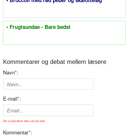
• Broccoli med rød peber og skalotteløg
• Frugtsundae - Bare bedst
Kommentarer og debat mellem læsere
Navn
*
:
E-mail
*
:
Din e-mail bliver ikke vist på sitet.
Kommentar
*
: