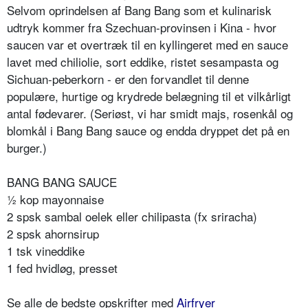
Selvom oprindelsen af Bang Bang som et kulinarisk
udtryk kommer fra Szechuan-provinsen i Kina - hvor
saucen var et overtræk til en kyllingeret med en sauce
lavet med chiliolie, sort eddike, ristet sesampasta og
Sichuan-peberkorn - er den forvandlet til denne
populære, hurtige og krydrede belægning til et vilkårligt
antal fødevarer. (Seriøst, vi har smidt majs, rosenkål og
blomkål i Bang Bang sauce og endda dryppet det på en
burger.)
BANG BANG SAUCE
½ kop mayonnaise
2 spsk sambal oelek eller chilipasta (fx sriracha)
2 spsk ahornsirup
1 tsk vineddike
1 fed hvidløg, presset
Se alle de bedste opskrifter med
Airfryer