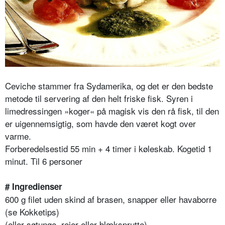
Ceviche stammer fra Sydamerika, og det er den bedste
metode til servering af den helt friske fisk. Syren i
limedressingen »koger« på magisk vis den rå fisk, til den
er uigennemsigtig, som havde den været kogt over
varme.
Forberedelsestid 55 min + 4 timer i køleskab. Kogetid 1
minut. Til 6 personer
# Ingredienser
600 g filet uden skind af brasen, snapper eller havaborre
(se Kokketips)
(eller søtunge, rejer eller blæksprutte)