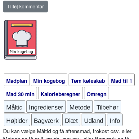
Madplan
Min kogebog
Tøm køleskab
Mad til 1
Mad 30 min
Kalorieberegner
Omregn
Måltid
Ingredienser
Metode
Tilbehør
Højtider
Bagværk
Diæt
Udland
Info
Du kan vælge Måltid og få aftensmad, frokost osv. eller
Metode og få grill, gryde, ovn osv. eller Bagværk og få