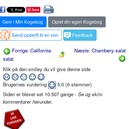
Save
Gem i Min Kogebog
Opret din egen Kogebog
Send opskrift til en ven
Feedback
Forrige: California-
Næste: Chambery-salat
salat
Klik på den smiley du vil give denne side
Brugernes vurdering
5,0
(
6
stemmer)
Siden er blevet set 10.507 gange -
Se og skriv
.
kommentarer herunder