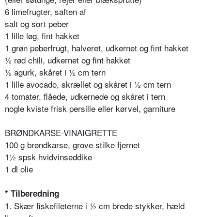
6 limefrugter, saften af
salt og sort peber
1 lille løg, fint hakket
1 grøn peberfrugt, halveret, udkernet og fint hakket
½ rød chili, udkernet og fint hakket
½ agurk, skåret i ½ cm tern
1 lille avocado, skrællet og skåret i ½ cm tern
4 tomater, flåede, udkernede og skåret i tern
nogle kviste frisk persille eller kørvel, garniture
BRØNDKARSE-VINAIGRETTE
100 g brøndkarse, grove stilke fjernet
1½ spsk hvidvinseddike
1 dl olie
* Tilberedning
1. Skær fiskefileterne i ½ cm brede stykker, hæld