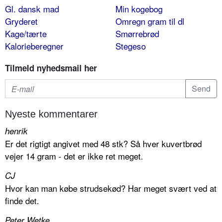
Gl. dansk mad
Min kogebog
Gryderet
Omregn gram til dl
Kage/tærte
Smørrebrød
Kalorieberegner
Stegeso
Tilmeld nyhedsmail her
Nyeste kommentarer
henrik
Er det rigtigt angivet med 48 stk? Så hver kuvertbrød
vejer 14 gram - det er ikke ret meget.
CJ
Hvor kan man købe strudsekød? Har meget svært ved at
finde det.
Peter Wetke