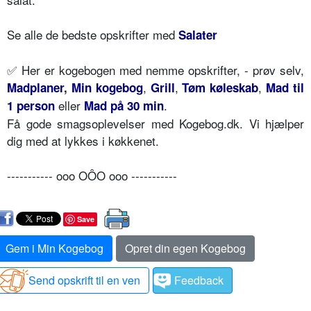
Se alle de bedste opskrifter med
Salater
✅
Her er kogebogen med nemme opskrifter, - prøv selv,
,
,
,
Madplaner
,
Min kogebog
Grill
Tøm køleskab
Mad til
eller
.
1 person
Mad på 30 min
Få gode smagsoplevelser med Kogebog.dk. Vi hjælper
dig med at lykkes i køkkenet.
----------- ooo OÔO ooo -----------
Save
Gem i Min Kogebog
Opret din egen Kogebog
Send opskrift til en ven
Feedback