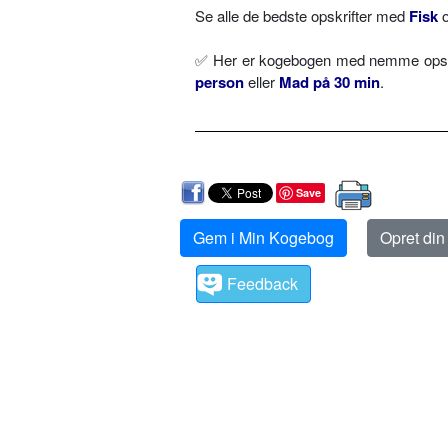
Se alle de bedste opskrifter med
Fisk
✅ Her er kogebogen med nemme opskri
person
eller
Mad på 30 min
.
Save
Gem i Min Kogebog
Opret di
Feedback