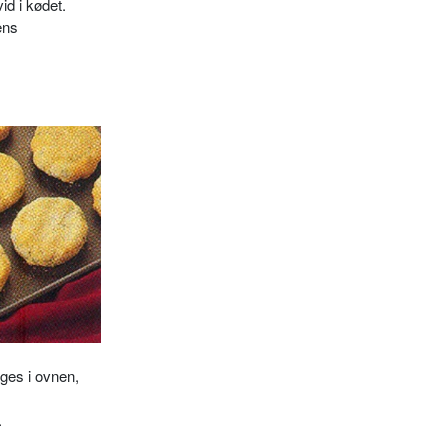
id i kødet.
ens
eges i ovnen,
.