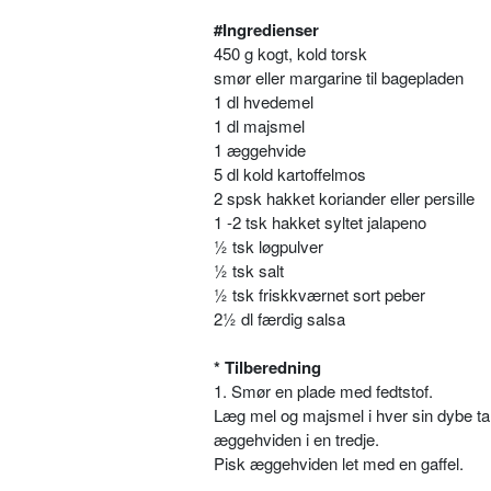
#Ingredienser
450 g kogt, kold torsk
smør eller margarine til bagepladen
1 dl hvedemel
1 dl majsmel
1 æggehvide
5 dl kold kartoffelmos
2 spsk hakket koriander eller persille
1 -2 tsk hakket syltet jalapeno
½ tsk løgpulver
½ tsk salt
½ tsk friskkværnet sort peber
2½ dl færdig salsa
* Tilberedning
1. Smør en plade med fedtstof.
Læg mel og majsmel i hver sin dybe ta
æggehviden i en tredje.
Pisk æggehviden let med en gaffel.