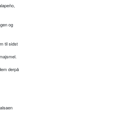
jalapeño,
ingen og
til sidst
 majsmel.
 dem derpå
alsaen