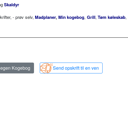
og
Skaldyr
fter, - prøv selv,
Madplaner
,
Min kogebog
,
Grill
,
Tøm køleskab
,
n egen Kogebog
Send opskrift til en ven