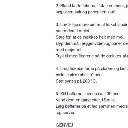
2. Bland kartoffelmos, fisk, koriander, 
løgpulver, salt og peber i en skål.
3. Lav 9 lige store bøffer af fiskebland
paner dem i melet.
Sørg for, at de dækkes helt med mel.
Dyp dem så i æggehviden og paner dem 
med majsmel.
Tryk til med fingrene så de dækkes af
4. Læg fiskebøfferne på pladen og lad
hvile i køleskabet 10 min.
Sæt ovnen på 200 °C.
5. Stil bøfferne i ovnen i ca. 30 min.
Vend dem en gang efter 15 min.
Læg bøfferne på et fad sammen med s
og server.
GENVEJ