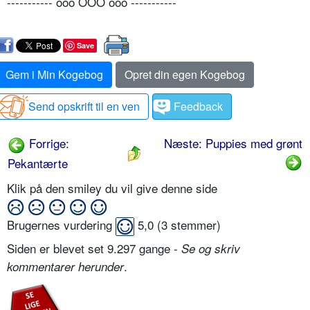
----------- ooo OÔO ooo -----------
Save
Gem i Min Kogebog
Opret din egen Kogebog
Send opskrift til en ven
Feedback
Forrige:
Næste: Puppies med grønt
Pekantærte
Klik på den smiley du vil give denne side
Brugernes vurdering
5,0
(
3
stemmer)
Siden er blevet set 9.297 gange -
Se og skriv
.
kommentarer herunder