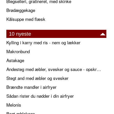
Blegselleri, gratineret, med skinke
Brødæggekage
Kålsuppe med flæsk
10 nyeste
Kylling i karry med ris - nem og lækker
Makronbund
Astakage
Andesteg med æbler, svesker og sauce - opskrift også til jul
Stegt and med æbler og svesker
Brændte mandler i airfryer
Sådan rister du nødder i din airfryer
Melonis
Bagt æblekage