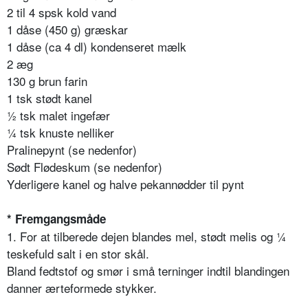
2 til 4 spsk kold vand
1 dåse (450 g) græskar
1 dåse (ca 4 dl) kondenseret mælk
2 æg
130 g brun farin
1 tsk stødt kanel
½ tsk malet ingefær
¼ tsk knuste nelliker
Pralinepynt (se nedenfor)
Sødt Flødeskum (se nedenfor)
Yderligere kanel og halve pekannødder til pynt
* Fremgangsmåde
1. For at tilberede dejen blandes mel, stødt melis og ¼
teskefuld salt i en stor skål.
Bland fedtstof og smør i små terninger indtil blandingen
danner ærteformede stykker.