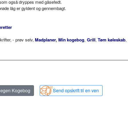
n, som også dryppes med gåsefedt.
 sprøde låg er gyldent og gennembagt.
retter
fter, - prøv selv,
Madplaner
,
Min kogebog
,
Grill
,
Tøm køleskab
,
n egen Kogebog
Send opskrift til en ven