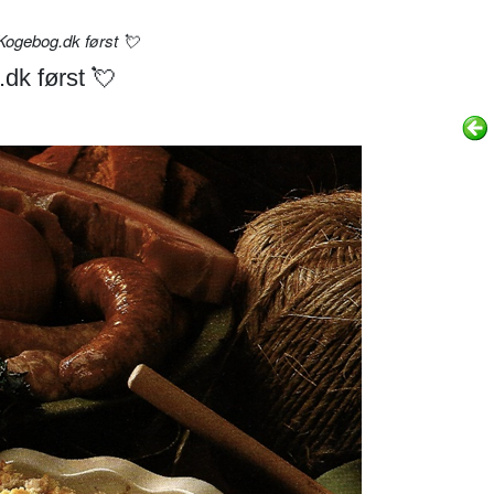
Kogebog.dk først 💘
dk først 💘