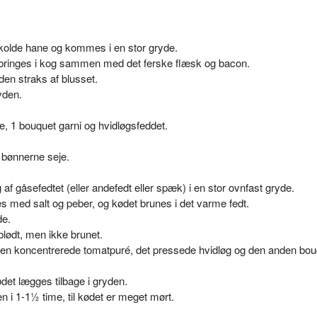
kolde hane og kommes i en stor gryde.
 bringes i kog sammen med det ferske flæsk og bacon.
en straks af blusset.
yden.
ke, 1 bouquet garni og hvidløgsfeddet.
e bønnerne seje.
f gåsefedtet (eller andefedt eller spæk) i en stor ovnfast gryde.
med salt og peber, og kødet brunes i det varme fedt.
de.
blødt, men ikke brunet.
den koncentrerede tomatpuré, det pressede hvidløg og den anden bou
det lægges tilbage i gryden.
n i 1-1½ time, til kødet er meget mørt.