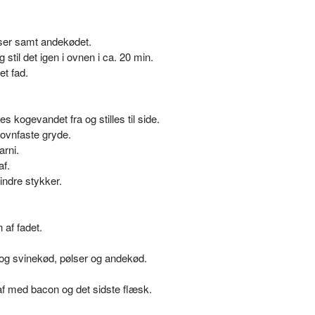
lser samt andekødet.
 stil det igen i ovnen i ca. 20 min.
et fad.
kogevandet fra og stilles til side.
ovnfaste gryde.
arni.
af.
indre stykker.
 af fadet.
g svinekød, pølser og andekød.
f med bacon og det sidste flæsk.