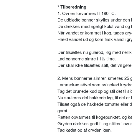
* Tilberedning
1. Ovnen forvarmes til 180 °C.
De udblødte bønner skylles under den 
De dækkes med rigeligt koldt vand og
Når vandet er kommet i kog, tages gryd
Hæld vandet ud og kom frisk vand i gr
Der tilsættes nu gulerod, løg med nelli
Lad bønnerne simre i 1½ time.
Der skal ikke tilsættes salt, det vil gør
2. Mens bønnerne simrer, smeltes 25 g a
Lammekød såvel som svinekød krydres 
Tag det brunede kød op og stil det til si
Nu sauteres det hakkede løg, til det er 
Tilsæt også de hakkede tomater eller 
garni.
Retten opvarmes til kogepunktet, og kø
Gryden dækkes godt til og stilles i ovne
Tag kødet op af gryden igen.