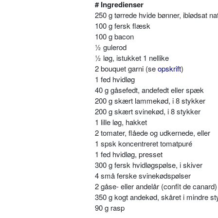
# Ingredienser
250 g tørrede hvide bønner, iblødsat na
100 g fersk flæsk
100 g bacon
½ gulerod
½ løg, istukket 1 nellike
2 bouquet garni (se
opskrift
)
1 fed hvidløg
40 g gåsefedt, andefedt eller spæk
200 g skært lammekød, i 8 stykker
200 g skært svinekød, i 8 stykker
1 lille løg, hakket
2 tomater, flåede og udkernede, eller
1 spsk koncentreret tomatpuré
1 fed hvidløg, presset
300 g fersk hvidløgspølse, i skiver
4 små ferske svinekødspølser
2 gåse- eller andelår (confit de canard) 
350 g kogt andekød, skåret i mindre st
90 g rasp