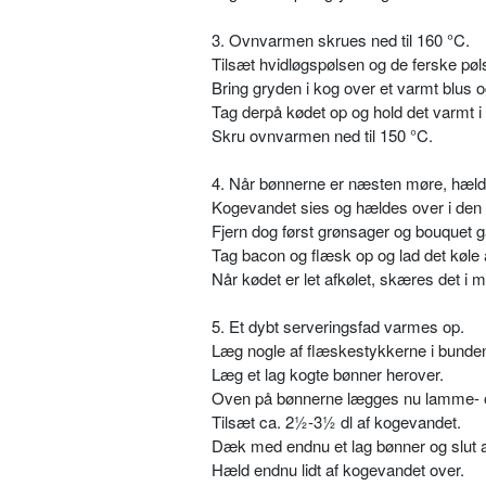
3. Ovnvarmen skrues ned til 160 °C.
Tilsæt hvidløgspølsen og de ferske pø
Bring gryden i kog over et varmt blus og
Tag derpå kødet op og hold det varmt i 
Skru ovnvarmen ned til 150 °C.
4. Når bønnerne er næsten møre, hældes 
Kogevandet sies og hældes over i den 
Fjern dog først grønsager og bouquet g
Tag bacon og flæsk op og lad det køle 
Når kødet er let afkølet, skæres det i m
5. Et dybt serveringsfad varmes op.
Læg nogle af flæskestykkerne i bunden
Læg et lag kogte bønner herover.
Oven på bønnerne lægges nu lamme- o
Tilsæt ca. 2½-3½ dl af kogevandet.
Dæk med endnu et lag bønner og slut a
Hæld endnu lidt af kogevandet over.