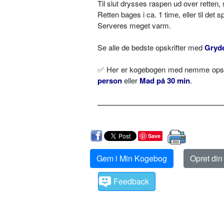
Til slut drysses raspen ud over rette
Retten bages i ca. 1 time, eller til det
Serveres meget varm.
Se alle de bedste opskrifter med
Gryde
✅ Her er kogebogen med nemme opskri
person
eller
Mad på 30 min
.
Save
Gem i Min Kogebog
Opret di
Feedback