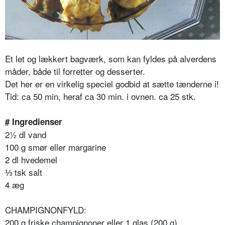
Et let og lækkert bagværk, som kan fyldes på alverdens
måder, både til forretter og desserter.
Det her er en virkelig speciel godbid at sætte tænderne i!
Tid: ca 50 min, heraf ca 30 min. i ovnen. ca 25 stk.
# Ingredienser
2½ dl vand
100 g smør eller margarine
2 dl hvedemel
⅓
tsk salt
4 æg
CHAMPIGNONFYLD:
200 g friske champignoner eller 1 glas (200 g)