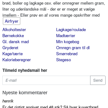
brød, boller og lagkage osv. eller omregner mellem gram,
liter og udenlandske mål - der er er meget at vælge
imellem - Eller prøv en af vores mange opskrifter med
Airfryer
Alkoholtester
Lagkage/roulade
Børnekokke
Madtærter
Gl. dansk mad
Min kogebog
Gryderet
Omregn gram til dl
Kage/tærte
Smørrebrød
Kalorieberegner
Stegeso
Tilmeld nyhedsmail her
Nyeste kommentarer
henrik
Er det rigtigt angivet med 48 stk? Så hver kuvertbrød