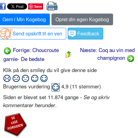
Save
Gem i Min Kogebog
Opret din egen Kogebog
Send opskrift til en ven
Feedback
Forrige: Choucroute
Næste: Coq au vin med
champignon
garnie- De bedste
Klik på den smiley du vil give denne side
Brugernes vurdering
4,9
(
11
stemmer)
Siden er blevet set 11.874 gange -
Se og skriv
.
kommentarer herunder