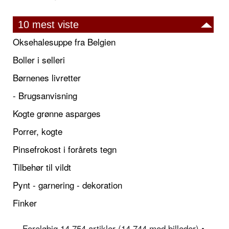
10 mest viste
Oksehalesuppe fra Belgien
Boller i selleri
Børnenes livretter
- Brugsanvisning
Kogte grønne asparges
Porrer, kogte
Pinsefrokost i forårets tegn
Tilbehør til vildt
Pynt - garnering - dekoration
Finker
Foreløbig 14.754 artikler (14.744 med billeder) •