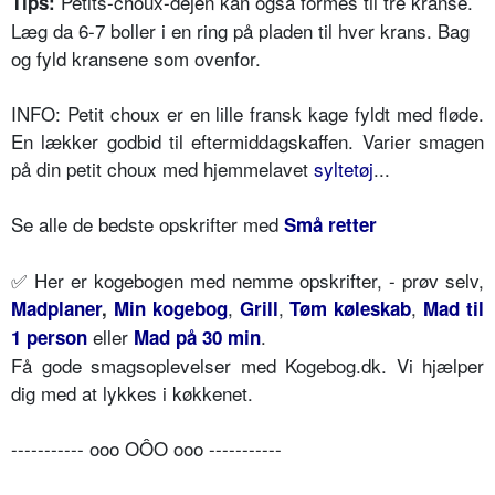
Petits-choux-dejen kan også formes til tre kranse.
Tips:
Læg da 6-7 boller i en ring på pladen til hver krans. Bag
og fyld kransene som ovenfor.
INFO: Petit choux er en lille fransk kage fyldt med fløde.
En lækker godbid til eftermiddagskaffen. Varier smagen
på din petit choux med hjemmelavet
syltetøj
...
Se alle de bedste opskrifter med
Små retter
✅
Her er kogebogen med nemme opskrifter, - prøv selv,
,
,
,
Madplaner
,
Min kogebog
Grill
Tøm køleskab
Mad til
eller
.
1 person
Mad på 30 min
Få gode smagsoplevelser med Kogebog.dk. Vi hjælper
dig med at lykkes i køkkenet.
----------- ooo OÔO ooo -----------