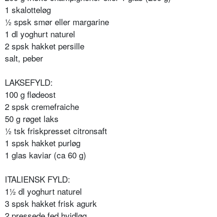
1 skalotteløg
½ spsk smør eller margarine
1 dl yoghurt naturel
2 spsk hakket persille
salt, peber
LAKSEFYLD:
100 g flødeost
2 spsk cremefraiche
50 g røget laks
½ tsk friskpresset citronsaft
1 spsk hakket purløg
1 glas kaviar (ca 60 g)
ITALIENSK FYLD:
1½ dl yoghurt naturel
3 spsk hakket frisk agurk
2 pressede fed hvidløg