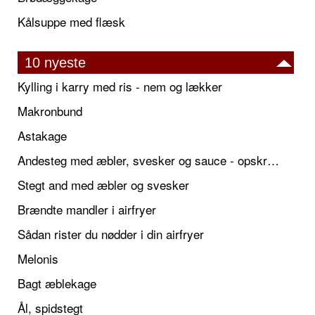
Kålsuppe med flæsk
10 nyeste
Kylling i karry med ris - nem og lækker
Makronbund
Astakage
Andesteg med æbler, svesker og sauce - opskrift også til jul
Stegt and med æbler og svesker
Brændte mandler i airfryer
Sådan rister du nødder i din airfryer
Melonis
Bagt æblekage
Ål, spidstegt