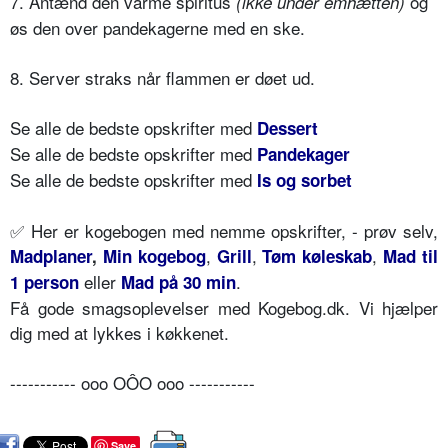
7. Antænd den varme spiritus
og
(ikke under emhætten)
øs den over pandekagerne med en ske.
8. Server straks når flammen er døet ud.
Se alle de bedste opskrifter med
Dessert
Se alle de bedste opskrifter med
Pandekager
Se alle de bedste opskrifter med
Is og sorbet
✅ Her er kogebogen med nemme opskrifter, - prøv selv,
,
,
,
Madplaner
,
Min kogebog
Grill
Tøm køleskab
Mad til
eller
.
1 person
Mad på 30 min
Få gode smagsoplevelser med Kogebog.dk. Vi hjælper
dig med at lykkes i køkkenet.
----------- ooo OÔO ooo -----------
Save