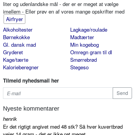
liter og udenlandske mål - der er er meget at vælge
imellem - Eller prøv en af vores mange opskrifter med
Airfryer
Alkoholtester
Lagkage/roulade
Børnekokke
Madtærter
Gl. dansk mad
Min kogebog
Gryderet
Omregn gram til dl
Kage/tærte
Smørrebrød
Kalorieberegner
Stegeso
Tilmeld nyhedsmail her
Nyeste kommentarer
henrik
Er det rigtigt angivet med 48 stk? Så hver kuvertbrød
vejer 14 gram - det er ikke ret meget.