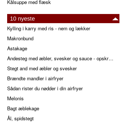
Kålsuppe med flæsk
10 nyeste
Kylling i karry med ris - nem og lækker
Makronbund
Astakage
Andesteg med æbler, svesker og sauce - opskrift også til jul
Stegt and med æbler og svesker
Brændte mandler i airfryer
Sådan rister du nødder i din airfryer
Melonis
Bagt æblekage
Ål, spidstegt