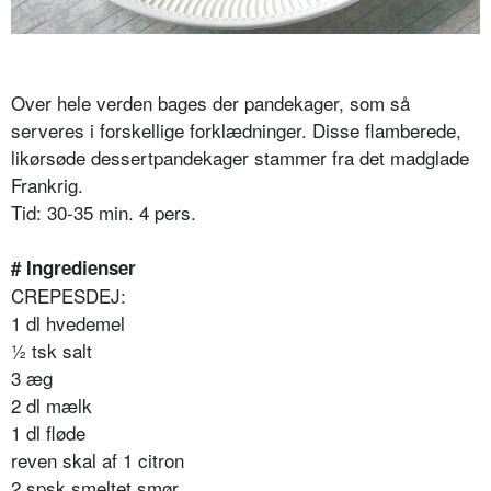
Over hele verden bages der pandekager, som så
serveres i forskellige forklædninger. Disse flamberede,
likørsøde dessertpandekager stammer fra det madglade
Frankrig.
Tid: 30-35 min. 4 pers.
# Ingredienser
CREPESDEJ:
1 dl hvedemel
½ tsk salt
3 æg
2 dl mælk
1 dl fløde
reven skal af 1 citron
2 spsk smeltet smør