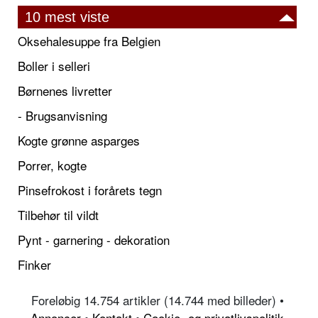
10 mest viste
Oksehalesuppe fra Belgien
Boller i selleri
Børnenes livretter
- Brugsanvisning
Kogte grønne asparges
Porrer, kogte
Pinsefrokost i forårets tegn
Tilbehør til vildt
Pynt - garnering - dekoration
Finker
Foreløbig 14.754 artikler (14.744 med billeder) •
Annoncer
•
Kontakt
•
Cookie- og privatlivspolitik