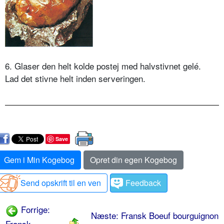
6. Glaser den helt kolde postej med halvstivnet gelé.
Lad det stivne helt inden serveringen.
Save
Gem i Min Kogebog
Opret din egen Kogebog
Send opskrift til en ven
Feedback
Forrige:
Næste: Fransk Boeuf bourguignon
Fransk