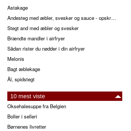
Astakage
Andesteg med æbler, svesker og sauce - opskrift også til jul
Stegt and med æbler og svesker
Brændte mandler i airfryer
Sådan rister du nødder i din airfryer
Melonis
Bagt æblekage
Ål, spidstegt
10 mest viste
Oksehalesuppe fra Belgien
Boller i selleri
Børnenes livretter