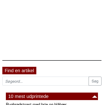
Find en artikel
10 mest udprintede
Rugbrødstoast med brie og blåbær