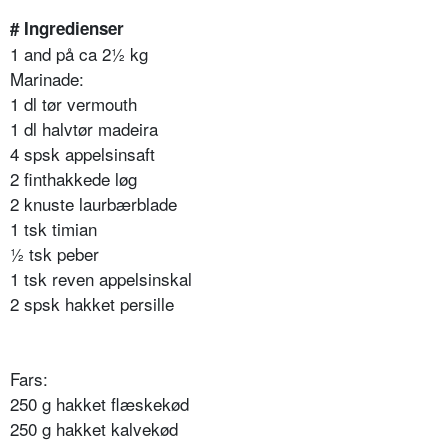
# Ingredienser
1 and på ca 2½ kg
Marinade:
1 dl tør vermouth
1 dl halvtør madeira
4 spsk appelsinsaft
2 finthakkede løg
2 knuste laurbærblade
1 tsk timian
½ tsk peber
1 tsk reven appelsinskal
2 spsk hakket persille
Fars:
250 g hakket flæskekød
250 g hakket kalvekød