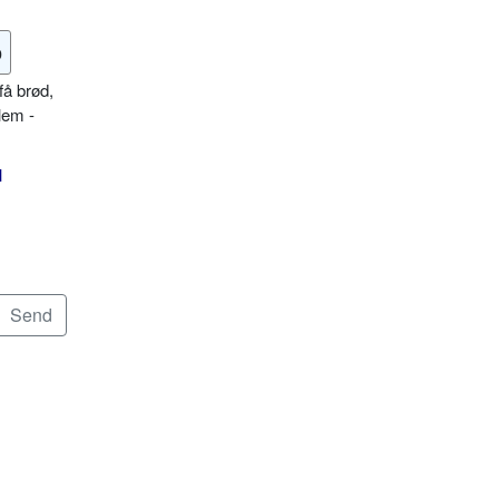
o
få brød,
lem -
l