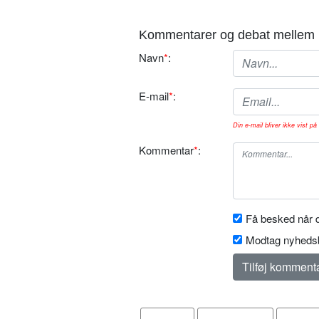
Kommentarer og debat mellem 
Navn
*
:
E-mail
*
:
Din e-mail bliver ikke vist på 
Kommentar
*
:
Få besked når d
Modtag nyhedsb