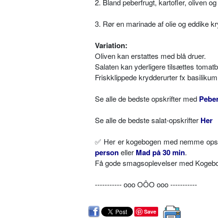
2. Bland peberfrugt, kartofler, oliven og
3. Rør en marinade af olie og eddike k
Variation:
Oliven kan erstattes med blå druer.
Salaten kan yderligere tilsættes tomatbåd
Friskklippede krydderurter fx basilikum
Se alle de bedste opskrifter med
Peber
Se alle de bedste salat-opskrifter
Her
✅
Her er kogebogen med nemme opskri
person
eller
Mad på 30 min
.
Få gode smagsoplevelser med Kogebog.
----------- ooo OÔO ooo -----------
Save