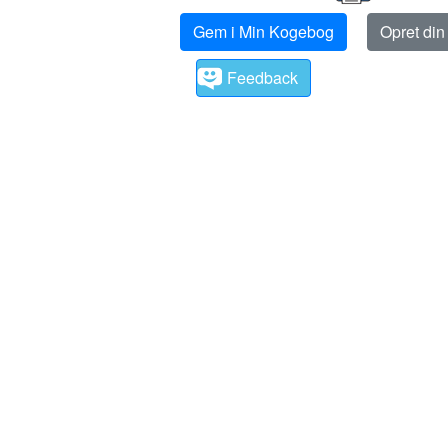
Gem i Min Kogebog
Opret di
Feedback