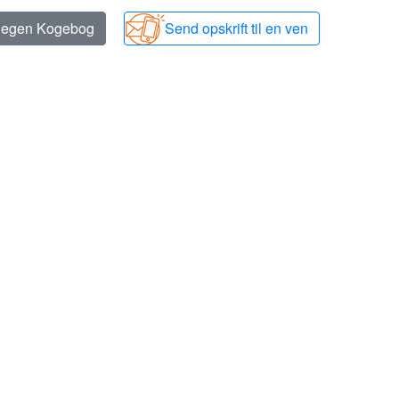
n egen Kogebog
Send opskrift til en ven