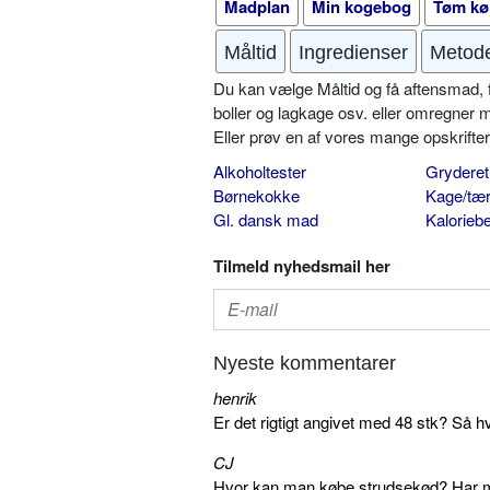
Madplan
Min kogebog
Tøm kø
Måltid
Ingredienser
Metod
Du kan vælge Måltid og få aftensmad, fr
boller og lagkage osv. eller omregner 
Eller prøv en af vores mange opskrift
Alkoholtester
Gryderet
Børnekokke
Kage/tær
Gl. dansk mad
Kalorieb
Tilmeld nyhedsmail her
Nyeste kommentarer
henrik
Er det rigtigt angivet med 48 stk? Så h
CJ
Hvor kan man købe strudsekød? Har me