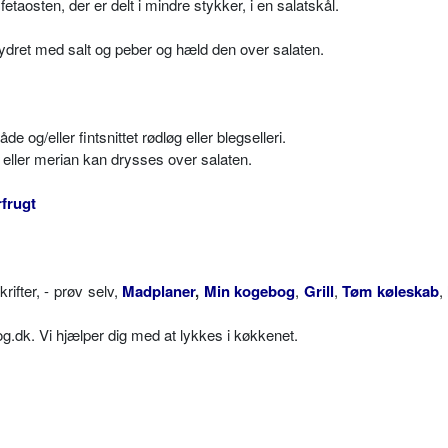
 fetaosten, der er delt i mindre stykker, i en salatskål.
rydret med salt og peber og hæld den over salaten.
e og/eller fintsnittet rødløg eller blegselleri.
 eller merian kan drysses over salaten.
frugt
fter, - prøv selv,
Madplaner
,
Min kogebog
,
Grill
,
Tøm køleskab
,
dk. Vi hjælper dig med at lykkes i køkkenet.