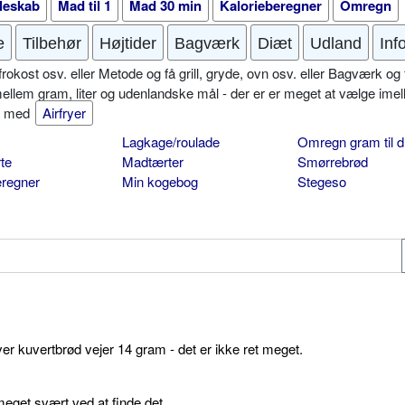
leskab
Mad til 1
Mad 30 min
Kalorieberegner
Omregn
e
Tilbehør
Højtider
Bagværk
Diæt
Udland
Inf
okost osv. eller Metode og få grill, gryde, ovn osv. eller Bagværk og 
mellem gram, liter og udenlandske mål - der er er meget at vælge imel
er med
Airfryer
Lagkage/roulade
Omregn gram til d
te
Madtærter
Smørrebrød
eregner
Min kogebog
Stegeso
ver kuvertbrød vejer 14 gram - det er ikke ret meget.
get svært ved at finde det.